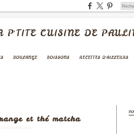
A P'TITE CUISINE DE PAULI
ES
BOULANGE
BOISSONS
RECETTES D'AILLEURS
GAUFRES - CRÊPES -...)
VO
orange et thé matcha
25 FÉVRIER 2014