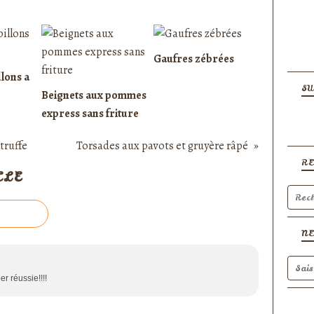
Gaufres zébrées
lons a
SU
Beignets aux pommes
express sans friture
truffe
Torsades aux pavots et gruyère râpé
R
CLE
N
r réussie!!!!