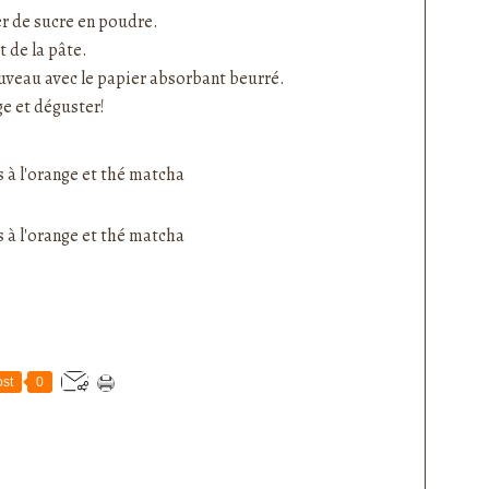
r de sucre en poudre.
 de la pâte.
ouveau avec le papier absorbant beurré.
ge et déguster!
st
0