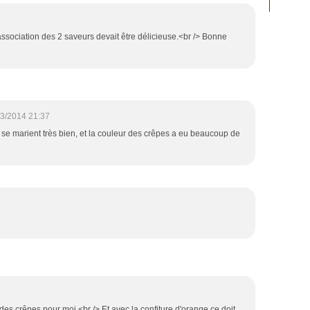
l'association des 2 saveurs devait être délicieuse.<br /> Bonne
3/2014 21:37
 se marient très bien, et la couleur des crêpes a eu beaucoup de
des crêpes pour moi.<br /> Et avec la confiture d'orange ce doit