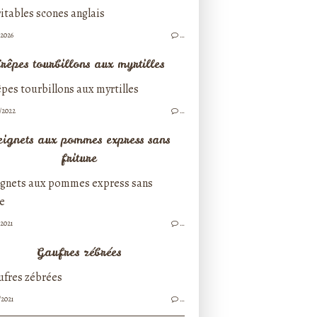
/2026
…
rêpes tourbillons aux myrtilles
/2022
…
ignets aux pommes express sans
friture
/2021
…
Gaufres zébrées
/2021
…