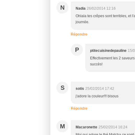
N
Nadia
26/02/2014 12:16
Ohlala tes crêpes sont terribles, et 
journée.
Répondre
P
ptitecuisinedepauline
15/0
Effectivement les 2 saveurs
succès!
S
sotis
25/02/2014 17:42
j'adore la couleur!!! bisous
Répondre
M
Macaronette
25/02/2014 16:24
Moi qui adore le thé Matcha ce sont 