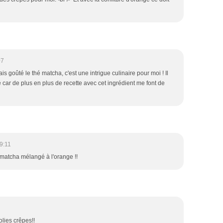
07
ais goûté le thé matcha, c'est une intrigue culinaire pour moi ! Il
e car de plus en plus de recette avec cet ingrédient me font de
9:11
 matcha mélangé à l'orange !!
olies crêpes!!