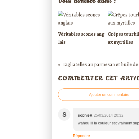
Vous aimerez aussi :
Véritables scones ang
Crêpes tourbil
lais
ux myrtilles
Tagliatelles au parmesan et huile de 
COMMENTER CET ARTI
Ajouter un commentaire
S
sophieR
25/03/2014 20:32
wahou!!!! la couleur est vraiment supe
Répondre