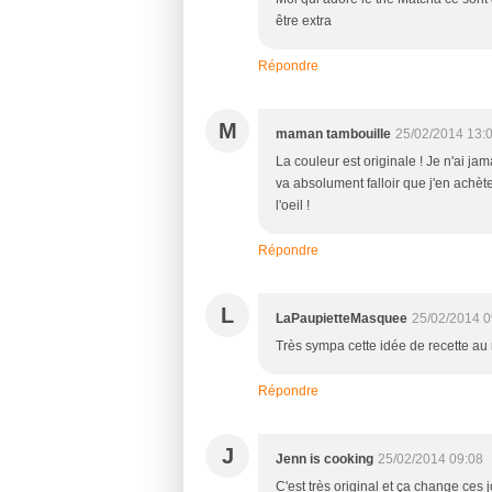
être extra
Répondre
M
maman tambouille
25/02/2014 13:
La couleur est originale ! Je n'ai jam
va absolument falloir que j'en achèt
l'oeil !
Répondre
L
LaPaupietteMasquee
25/02/2014 0
Très sympa cette idée de recette au
Répondre
J
Jenn is cooking
25/02/2014 09:08
C'est très original et ça change ces j