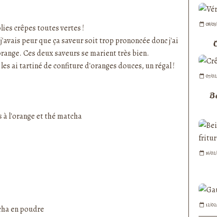
nedepauline et publié depuis Overblog
08/03
olies
crêpes
toutes vertes !
 j'avais peur que ça saveur soit trop prononcée donc j'ai
C
'orange. Ces deux saveurs se marient très bien.
es ai tartiné de confiture d'oranges douces, un régal !
07/02
Be
16/02
12/02
tcha en poudre