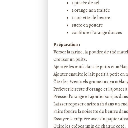
1 pincée de sel
1 orange non traitée
1 noisette de beurre
sucre en poudre
confiture d’orange douces
Préparation :
Verser la farine, la poudre de thé match
Creuser un puits.
Ajouter les œufs dans le puits et mélan
Ajouter ensuite le lait petit à petit en
Ôter les éventuels grumeaux en mélang
Prélever le zeste d'orange et l'ajouter
Presser l’orange et ajouter son jus dan
Laisser reposer environ 1h dans un en
Faire fondre la noisette de beurre dans 
Essuyer la crêpière avec du papier abso
Cuire les crêpes 1min de chaque coté.