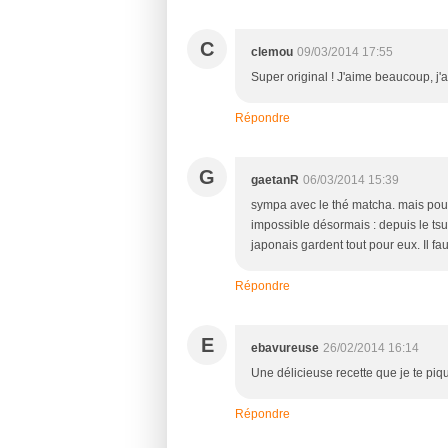
C
clemou
09/03/2014 17:55
Super original ! J'aime beaucoup, j'ai
Répondre
G
gaetanR
06/03/2014 15:39
sympa avec le thé matcha. mais pour
impossible désormais : depuis le tsu
japonais gardent tout pour eux. Il fa
Répondre
E
ebavureuse
26/02/2014 16:14
Une délicieuse recette que je te piq
Répondre