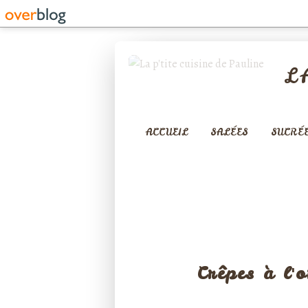
L
ACCUEIL
SALÉES
SUCRÉ
GOÛTERS (
Crêpes à l'