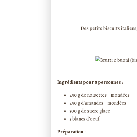
Rédigé par ptitecuisi
Des petits biscuits italiens
Ingrédients pour 8 personnes :
250 g de noisettes mondées
250 g d'amandes mondées
300 g de sucre glace
3 blancs d'oeuf
Préparation :