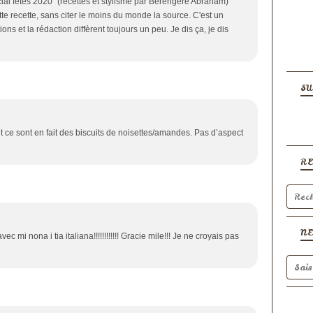
ial fêtes 2020” (recettes et stylisme par Bérengère Abraham)
tte recette, sans citer le moins du monde la source. C'est un
ons et la rédaction diffèrent toujours un peu. Je dis ça, je dis
SU
, et ce sont en fait des biscuits de noisettes/amandes. Pas d’aspect
R
N
 mi nona i tia italiana!!!!!!!!!!!! Gracie mile!!! Je ne croyais pas