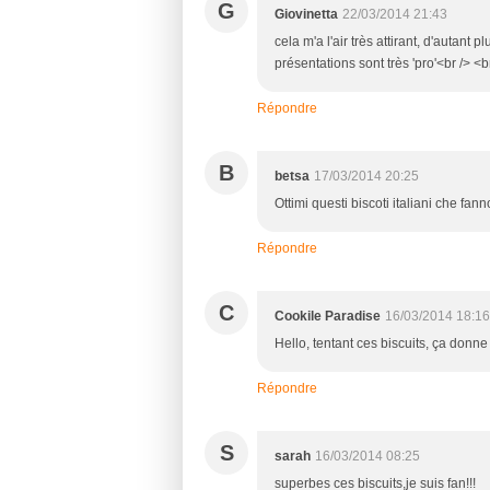
G
Giovinetta
22/03/2014 21:43
cela m'a l'air très attirant, d'autant
présentations sont très 'pro'<br /> <b
Répondre
B
betsa
17/03/2014 20:25
Ottimi questi biscoti italiani che fan
Répondre
C
Cookile Paradise
16/03/2014 18:16
Hello, tentant ces biscuits, ça donn
Répondre
S
sarah
16/03/2014 08:25
superbes ces biscuits,je suis fan!!!