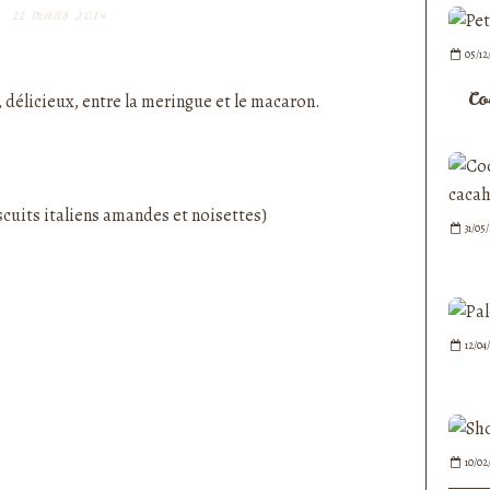
11 MARS 2014
nedepauline et publié depuis Overblog
05/12
Co
, délicieux, entre la meringue et le macaron.
31/05
12/04
10/02