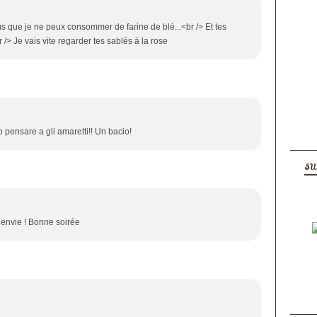
 plus que je ne peux consommer de farine de blé...<br /> Et tes
r /> Je vais vite regarder tes sablés à la rose
no pensare a gli amaretti!! Un bacio!
SU
e envie ! Bonne soirée