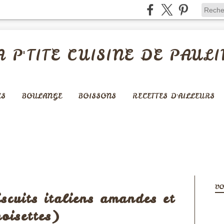
A P'TITE CUISINE DE PAULI
ES
BOULANGE
BOISSONS
RECETTES D'AILLEURS
BISCUITS
VO
iscuits italiens amandes et
noisettes)