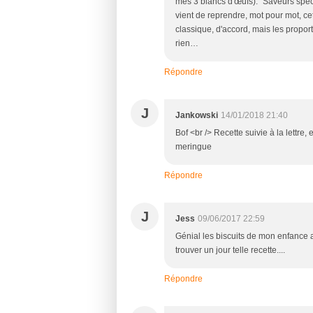
mes 3 blancs d'œufs). “Saveurs spéc
vient de reprendre, mot pour mot, ce
classique, d'accord, mais les proporti
rien…
Répondre
J
Jankowski
14/01/2018 21:40
Bof <br /> Recette suivie à la lettre
meringue
Répondre
J
Jess
09/06/2017 22:59
Génial les biscuits de mon enfance avec
trouver un jour telle recette....
Répondre