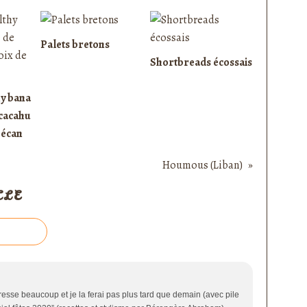
Palets bretons
Shortbreads écossais
hy bana
 cacahu
pécan
Houmous (Liban)
CLE
éresse beaucoup et je la ferai pas plus tard que demain (avec pile