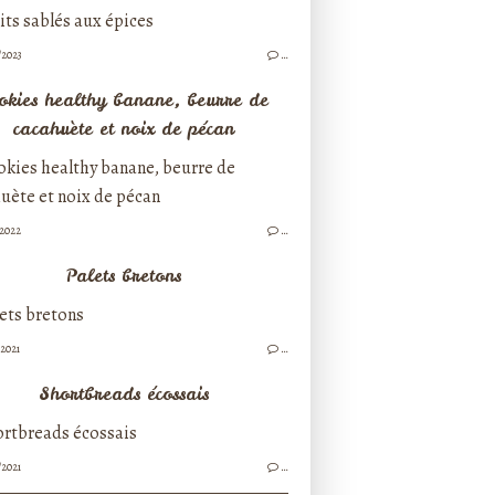
/2023
…
okies healthy banane, beurre de
cacahuète et noix de pécan
/2022
…
Palets bretons
/2021
…
Shortbreads écossais
/2021
…