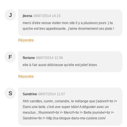
J
jleena
09/07/2014 14:15
merci d'etre venue visiter mon site il y a plusieurs jours :) ta
quiche est tres appetissante , j'aime énormement ces plats !
Répondre
F
floriane
08/07/2014 11:56
elle à l'air aussi délicieuse qu'elle est jolie! bises
Répondre
S
Sandrine
08/07/2014 11:07
Ahh carottes, cumin, coriandre, le mélange que j'adore!!<br />
Dans une tarte, c'est une super idée! A déguster avec un
mesclun...!!hummm!!<br /> Merci!!<br /> Belle journée!<br />
Sandrine<br /> http://ca-blogue-dans-ma-cuisine.com/