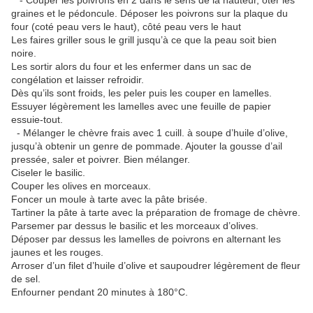
- Couper les poivrons en 2 dans le sens de la hauteur, ôter les
graines et le pédoncule. Déposer les poivrons sur la plaque du
four (coté peau vers le haut), côté peau vers le haut
Les faires griller sous le grill jusqu’à ce que la peau soit bien
noire.
Les sortir alors du four et les enfermer dans un sac de
congélation et laisser refroidir.
Dès qu’ils sont froids, les peler puis les couper en lamelles.
Essuyer légèrement les lamelles avec une feuille de papier
essuie-tout.
-
Mélanger le chèvre frais avec 1 cuill. à soupe d’huile d’olive,
jusqu’à obtenir un genre de pommade. Ajouter la gousse d’ail
pressée, saler et poivrer. Bien mélanger.
Ciseler le basilic.
Couper les olives en morceaux.
Foncer un moule à tarte avec la pâte brisée.
Tartiner la pâte à tarte avec la préparation de fromage de chèvre.
Parsemer par dessus le basilic et les morceaux d’olives.
Déposer par dessus les lamelles de poivrons en alternant les
jaunes et les rouges.
Arroser d’un filet d’huile d’olive et saupoudrer légèrement de fleur
de sel.
Enfourner pendant 20 minutes à 180°C.