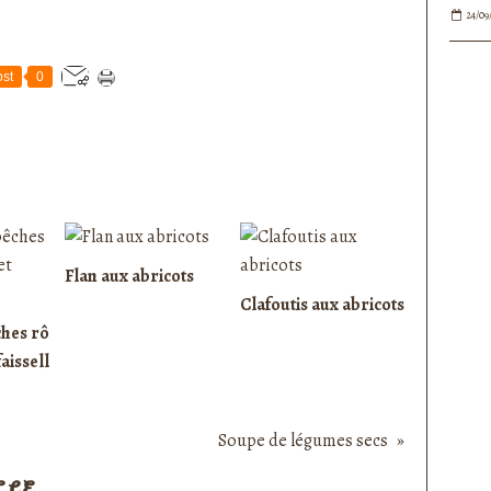
24/09
st
0
Flan aux abricots
Clafoutis aux abricots
ches rô
faissell
Soupe de légumes secs
CLE