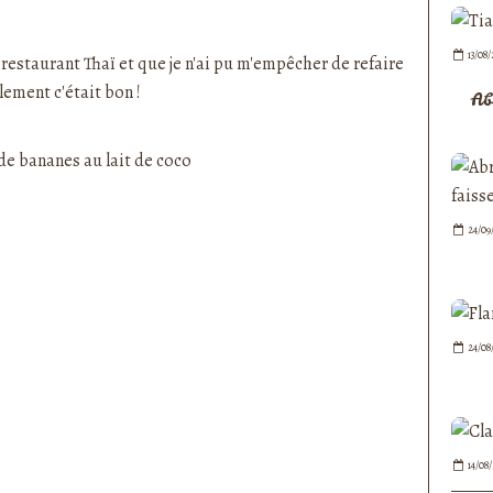
nedepauline et publié depuis Overblog
13/08
 restaurant Thaï et que je n'ai pu m'empêcher de refaire
lement c'était bon !
Ab
24/09
24/08
14/08