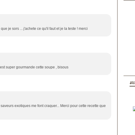
ue je sors ... j'achete ce qu'il faut et je la teste ! merci
 est super gourmande cette soupe , bisous
SU
saveurs exotiques me font craquer... Merci pour cette recette que