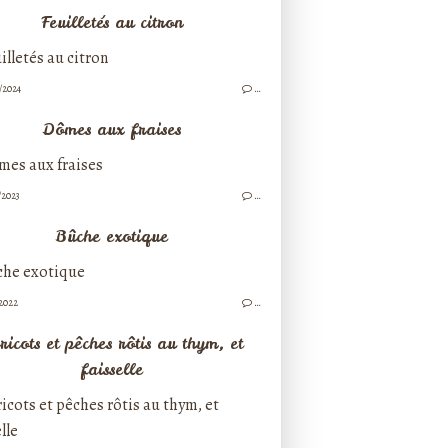
Feuilletés au citron
/2024
…
Dômes aux fraises
/2023
…
Bûche exotique
/2022
…
ricots et pêches rôtis au thym, et
faisselle