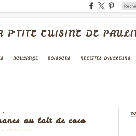
A P'TITE CUISINE DE PAULI
ES
BOULANGE
BOISSONS
RECETTES D'AILLEURS
,
S
AUTRES DESSERTS
VO
anes au lait de coco
12 JANVIER 2021