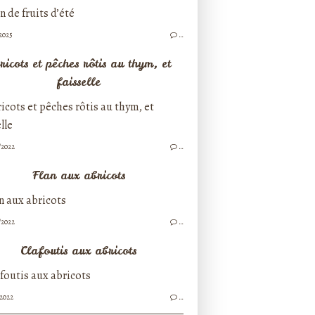
/2025
…
ricots et pêches rôtis au thym, et
faisselle
/2022
…
Flan aux abricots
/2022
…
Clafoutis aux abricots
/2022
…