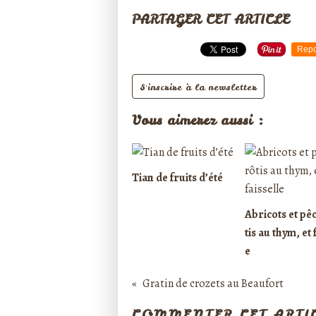
PARTAGER CET ARTICLE
Repo
S'inscrire à la newsletter
Vous aimerez aussi :
Tian de fruits d’été
Abricots et pê
tis au thym, et 
e
Gratin de crozets au Beaufort
COMMENTER CET ARTI