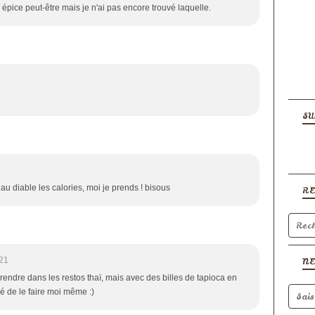
e épice peut-être mais je n'ai pas encore trouvé laquelle.
SU
 au diable les calories, moi je prends ! bisous
R
:21
N
prendre dans les restos thaï, mais avec des billes de tapioca en
yé de le faire moi même :)