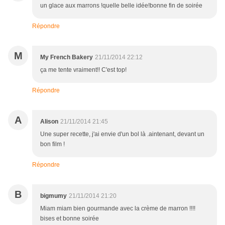
un glace aux marrons !quelle belle idée!bonne fin de soirée
Répondre
M
My French Bakery
21/11/2014 22:12
ça me tente vraiment!! C'est top!
Répondre
A
Alison
21/11/2014 21:45
Une super recette, j'ai envie d'un bol là .aintenant, devant un
bon film !
Répondre
B
bigmumy
21/11/2014 21:20
Miam miam bien gourmande avec la crème de marron !!!!
bises et bonne soirée