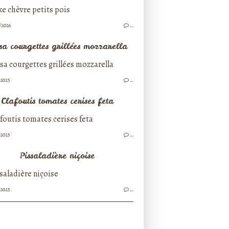
/2026
…
sa courgettes grillées mozzarella
/2025
…
Clafoutis tomates cerises feta
/2025
…
Pissaladière niçoise
/2025
…