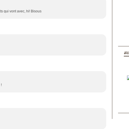
ts qui vont avec, hi! Bisous
SU
 !