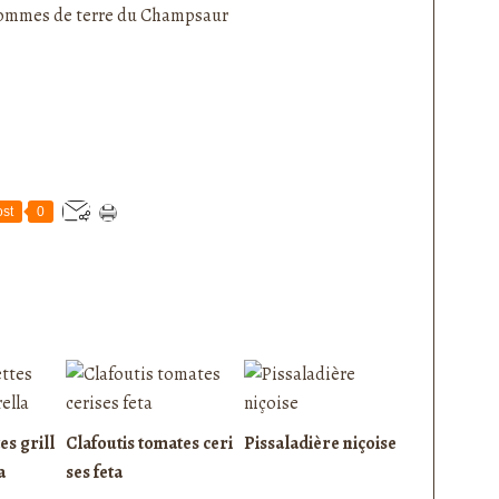
st
0
es grill
Clafoutis tomates ceri
Pissaladière niçoise
a
ses feta