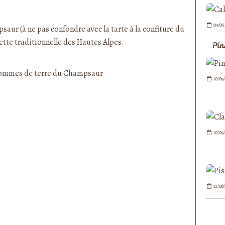
nedepauline et publié depuis Overblog
04/05
psaur
(à ne pas confondre avec la
tarte à la confiture du
cette traditionnelle des Hautes Alpes.
Pin
10/09
10/09
12/08