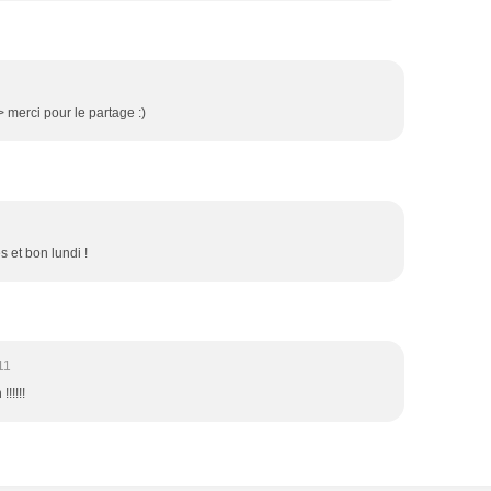
> merci pour le partage :)
s et bon lundi !
11
!!!!!