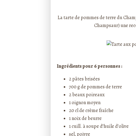
Rédigé par ptitecuisi
La
tarte de pommes de terre du Cham
Champsaur
) une re
Ingrédients pour 6 personnes :
2 pâtes brisées
700 g de pommes de terre
2 beaux poireaux
1 oignon moyen
20 cl de crème fraîche
1 noix de beurre
1 cuill. à soupe d’huile d’olive
sel, poivre