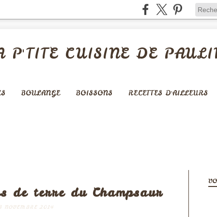
A P'TITE CUISINE DE PAULI
ES
BOULANGE
BOISSONS
RECETTES D'AILLEURS
LÉES - QUICHES - PIZZAS
VO
s de terre du Champsaur
3 NOVEMBRE 2014