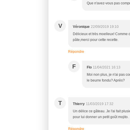
Que n'avez-vous pas compr
V
Véronique
22/09/2019 19:10
Délicieux et très moelleux! Comme da
pâte,merci pour cette recette.
Répondre
F
Flo
11/04/2021 16:13
Moi non plus, je n'ai pas c
le beurre fondu? Après?
T
Thierry
11/03/2019 17:32
Un délice ce gâteau. Je l'ai fait plus
pour lui donner un petit goût mojito.
Répondre