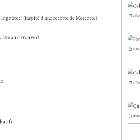
nedepauline et publié depuis Overblog
08/03
e goûter ! (inspiré d'une recette de Mercotte)
12/02
ue
04/03
13/01/
ltatif)