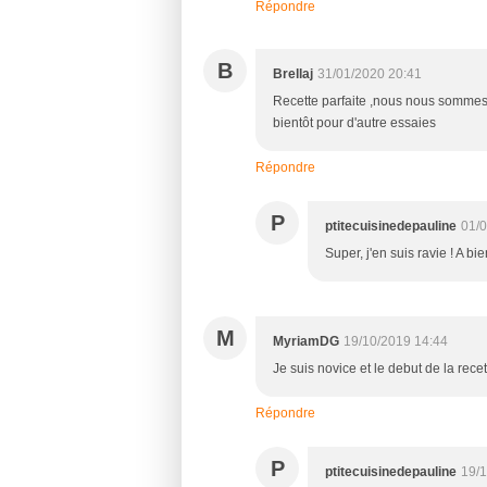
Répondre
B
Brellaj
31/01/2020 20:41
Recette parfaite ,nous nous sommes 
bientôt pour d'autre essaies
Répondre
P
ptitecuisinedepauline
01/0
Super, j'en suis ravie ! A bie
M
MyriamDG
19/10/2019 14:44
Je suis novice et le debut de la recett
Répondre
P
ptitecuisinedepauline
19/1