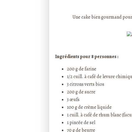
Rédigé par ptitecuisi
Une cake bien gourmand pour l
Ingrédients pour 8 personnes :
200 g de farine
1/2 cuill. à café de levure chimiq
3 citrons verts bios
200 g de sucre
3 œufs
100 g de crème liquide
1 cuill. à café de rhum blanc (facu
1 pincée de sel
70 g de beurre