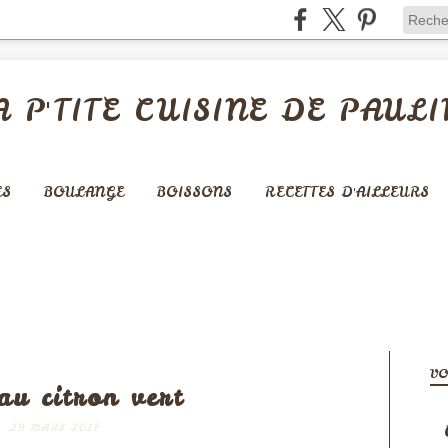
A P'TITE CUISINE DE PAULI
ES
BOULANGE
BOISSONS
RECETTES D'AILLEURS
KES ET GÂTEAUX
VO
au citron vert
29 MARS 2017