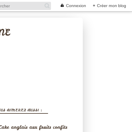
Connexion
+
Créer mon blog
NE
US AIMEREZ AUSSI :
Cake anglais aux fruits confits