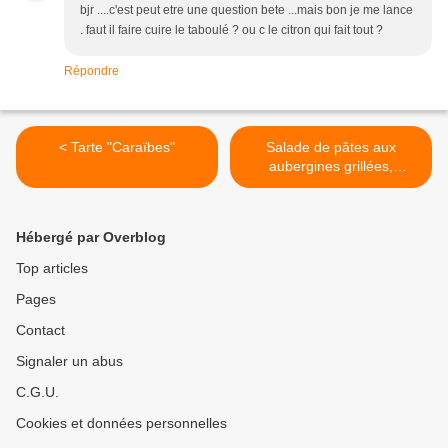
bjr ....c'est peut etre une question bete ...mais bon je me lance
. faut il faire cuire le taboulé ? ou c le citron qui fait tout ?
Répondre
< Tarte "Caraïbes"
Salade de pâtes aux
aubergines grillées,
tomates confites et fromage
de chèvre >
Hébergé par Overblog
Top articles
Pages
Contact
Signaler un abus
C.G.U.
Cookies et données personnelles