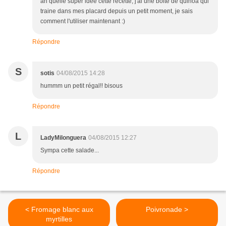
ah quelle super idée cette recette, j'ai une boite de quinoa qui
traine dans mes placard depuis un petit moment, je sais
comment l'utiliser maintenant :)
Répondre
S
sotis
04/08/2015 14:28
hummm un petit régal!! bisous
Répondre
L
LadyMilonguera
04/08/2015 12:27
Sympa cette salade...
Répondre
< Fromage blanc aux
Poivronade >
myrtilles