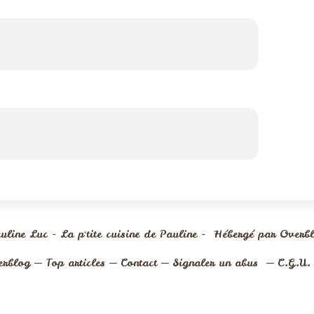
uline Luc - La p'tite cuisine de Pauline - Hébergé par
Overb
erblog
Top articles
Contact
Signaler un abus
C.G.U.