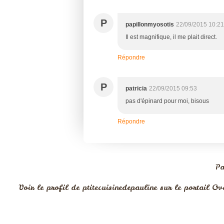
P
papillonmyosotis
22/09/2015 10:21
Il est magnifique, il me plait direct.
Répondre
P
patricia
22/09/2015 09:53
pas d'épinard pour moi, bisous
Répondre
Pa
Voir le profil de
ptitecuisinedepauline
sur le portail Ov