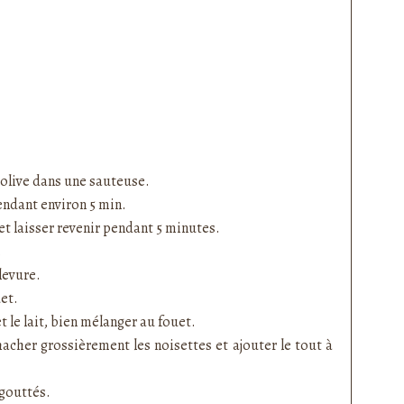
d’olive dans une sauteuse.
pendant environ 5 min.
 et laisser revenir pendant 5 minutes.
.
 levure.
et.
et le lait, bien mélanger au fouet.
acher grossièrement les noisettes et ajouter le tout à
égouttés.