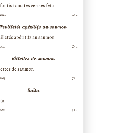
/2025
…
Feuilletés apéritifs au saumon
/2023
…
Rillettes de saumon
/2023
…
Raïta
/2023
…