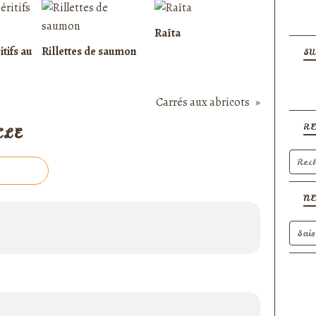
Raïta
itifs au
Rillettes de saumon
SU
Carrés aux abricots
R
CLE
N