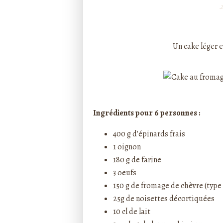
2
Rédigé par ptitecuisi
Un cake léger e
Ingrédients pour 6 personnes :
400 g d'épinards frais
1 oignon
180 g de farine
3 oeufs
150 g de fromage de chèvre (type
25g de noisettes décortiquées
10 cl de lait