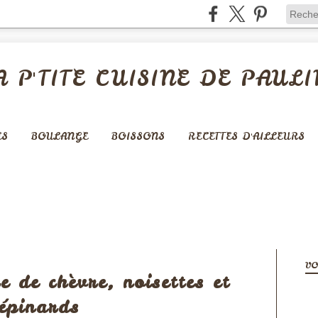
A P'TITE CUISINE DE PAULI
ES
BOULANGE
BOISSONS
RECETTES D'AILLEURS
APÉRITIFS
VO
 de chèvre, noisettes et
épinards