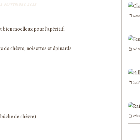
1 SEPTEMBRE 2015
nedepauline et publié depuis Overblog
10/09
t bien moelleux pour l'apéritif !
04/12
01/12
 bûche de chèvre)
27/03