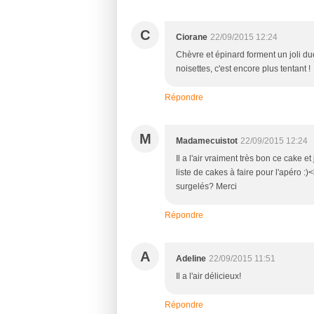
C
Ciorane
22/09/2015 12:24
Chèvre et épinard forment un joli d
noisettes, c'est encore plus tentant !
Répondre
M
Madamecuistot
22/09/2015 12:24
Il a l'air vraiment très bon ce cake e
liste de cakes à faire pour l'apéro :
surgelés? Merci
Répondre
A
Adeline
22/09/2015 11:51
Il a l'air délicieux!
Répondre