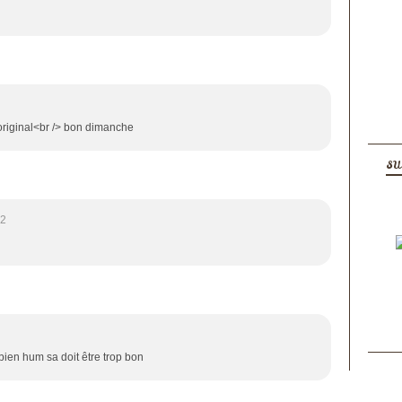
 original<br /> bon dimanche
SU
02
bien hum sa doit être trop bon