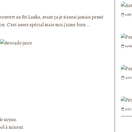
nedepauline et publié depuis Overblog
11/08
ouvert au Sri Lanka, avant ça je n'aurai jamais pensé
. C'est assez spécial mais moi j'aime bien...
09/08
21/07
31/05
 le noyau.
ol à mixeur.