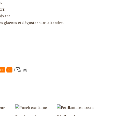
r.
xer.
mixant.
es glaçons et déguster sans attendre.
st
0