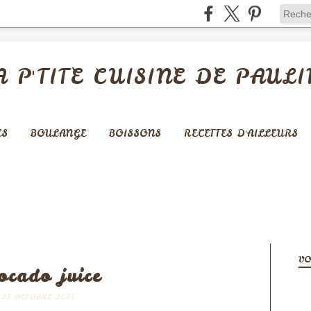
A P'TITE CUISINE DE PAULI
ES
BOULANGE
BOISSONS
RECETTES D'AILLEURS
BOISSONS
VO
ocado juice
21 OCTOBRE 2015