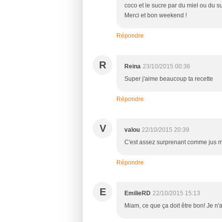
coco et le sucre par du miel ou du su
Merci et bon weekend !
Répondre
R
Reina
23/10/2015 00:36
Super j'aime beaucoup ta recette
Répondre
V
valou
22/10/2015 20:39
C'est assez surprenant comme jus mai
Répondre
E
EmilieRD
22/10/2015 15:13
Miam, ce que ça doit être bon! Je n'a