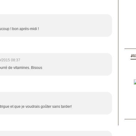
ucoup ! bon après-midi !
SU
0/2015 08:37
ourré de vitamines. Bisous
trigue et que je voudrais goûter sans tarder!