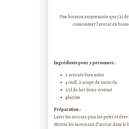
Rédigé par ptitecuisi
Une boisson surprenante que j'ai déc
consommer l'avocat en boisson
Ingrédients pour 2 personnes :
2 avocats bien mûrs
4 cuill. à soupe de sucre fin
1/2l de lait demi-écrémé
glaçons
Préparation :
Laver les avocats puis les peler et ôter
Mettre les morceaux d’avocat dans le b