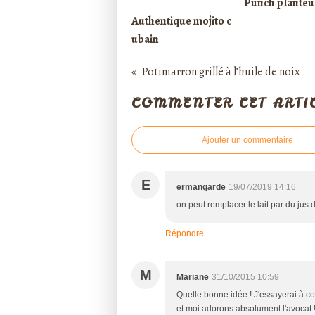
Punch planteu
Authentique mojito c
ubain
Potimarron grillé à l’huile de noix
COMMENTER CET ARTI
Ajouter un commentaire
E
ermangarde
19/07/2019 14:16
on peut remplacer le lait par du jus
Répondre
M
Mariane
31/10/2015 10:59
Quelle bonne idée ! J'essayerai à 
et moi adorons absolument l'avocat ! 