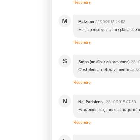
Répondre
M
Maiwenn
22/10/2015 14:52
Moi je pense que ça me plairait bea
Répondre
S
Stéph (un dîner en provence)
22/1
C'est étonnant effectivement mais b
Répondre
N
Not Parisienne
22/10/2015 07:50
Exactement le genre de truc qui m'in
Répondre