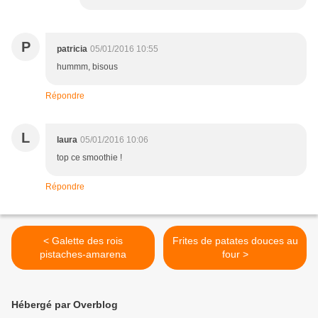
P
patricia
05/01/2016 10:55
hummm, bisous
Répondre
L
laura
05/01/2016 10:06
top ce smoothie !
Répondre
< Galette des rois
Frites de patates douces au
pistaches-amarena
four >
Hébergé par Overblog