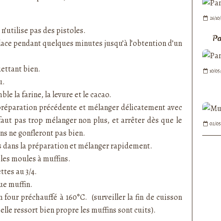
26/10
n’utilise pas des pistoles.
Pa
lace pendant quelques minutes jusqu’à l’obtention d’un
uettant bien.
10/05
u.
e la farine, la levure et le cacao.
préparation précédente et mélanger délicatement avec
 faut pas trop mélanger non plus, et arrêter dès que le
02/05
ns ne gonfleront pas bien.
 dans la préparation et mélanger rapidement.
les moules à muffins.
ttes au 3/4.
ue muffin.
four préchauffé à 160°C. (surveiller la fin de cuisson
elle ressort bien propre les muffins sont cuits).