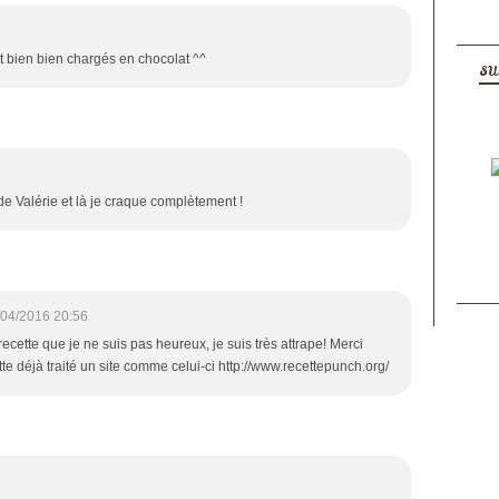
out bien bien chargés en chocolat ^^
SU
og de Valérie et là je craque complètement !
/04/2016 20:56
recette que je ne suis pas heureux, je suis très attrape! Merci
te déjà traité un site comme celui-ci http://www.recettepunch.org/