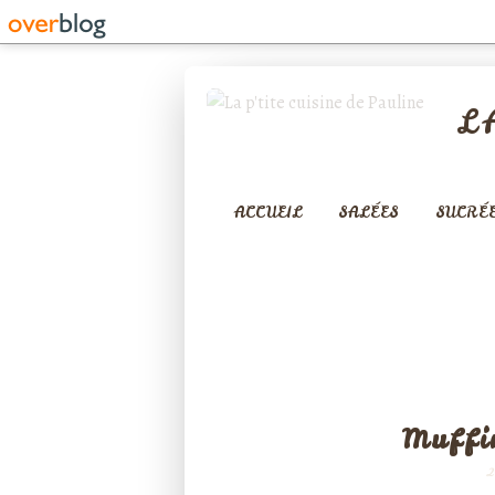
L
ACCUEIL
SALÉES
SUCRÉ
MUFFINS - FINA
Muffi
2