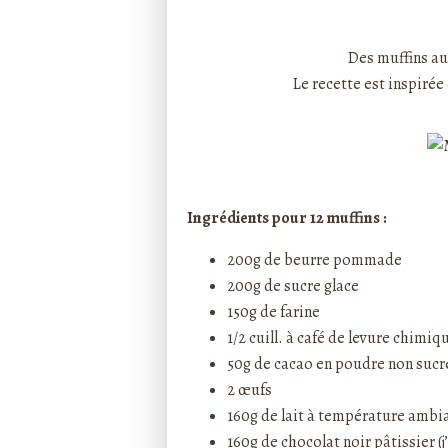
Rédigé par ptitecuisi
Des muffins au
Le recette est inspirée
Ingrédients pour 12 muffins :
200g de beurre pommade
200g de sucre glace
150g de farine
1/2 cuill. à café de levure chimi
50g de cacao en poudre non sucr
2 œufs
160g de lait à température ambi
160g de chocolat noir pâtissier (j