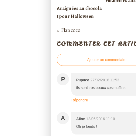
Financiers aux
Araignées au chocola
t pour Halloween
Flan coco
COMMENTER CET ARTI
Ajouter un commentaire
P
Pupuce
27/02/2018 11:53
ils sont très beaux ces muffins!
Répondre
A
Aline
13/06/2016 11:10
Oh je fonds !