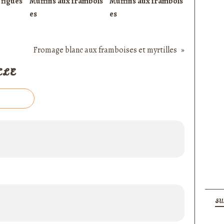
 figues
Muffins aux frambois
Muffins aux frambois
es
es
Fromage blanc aux framboises et myrtilles
CLE
SU