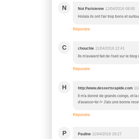
N
Not Parisienne
12/04/2016 08:00
Holala ils ont l'air trop bons et surt
Répondre
C
chouchie
11/04/2016 22:41
Ils m'avaient fait de l'oeil sur le bl
Répondre
H
http://www.dessertsrapide.com
11
Il m'a donné de grands coings, et la 
d'avance<br /> J'ais une bonne recet
Répondre
P
Pauline
11/04/2016 19:27