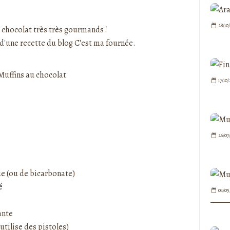
nedepauline et publié depuis Overblog
28/10
 chocolat très très gourmands !
 d'une recette du blog
C'est ma fournée
.
17/10
26/07
que (ou de bicarbonate)
é
04/05
ante
’utilise des pistoles)