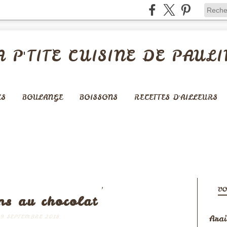
A P'TITE CUISINE DE PAULI
ES
BOULANGE
BOISSONS
RECETTES D'AILLEURS
,
NCIERS - MADELEINES -...
USA
VO
ns au chocolat
Arai
9 SEPTEMBRE 2018