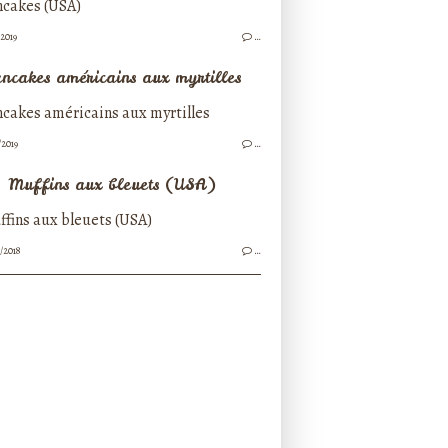
/2019
…
ncakes américains aux myrtilles
/2019
…
Muffins aux bleuets (USA)
/2018
…