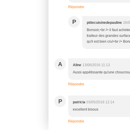
Répondre
P
ptitecuisinedepauline
26/0
Bonsoir,<br /> il faut ache
traiteur des grandes surfa
qu'il est bien cru!<br /> Bo
A
Aline
13/06/2016 11:13
Aussi appétissante qu'une choucrout
Répondre
P
patricia
03/05/2016 12:14
excellent bisous
Répondre