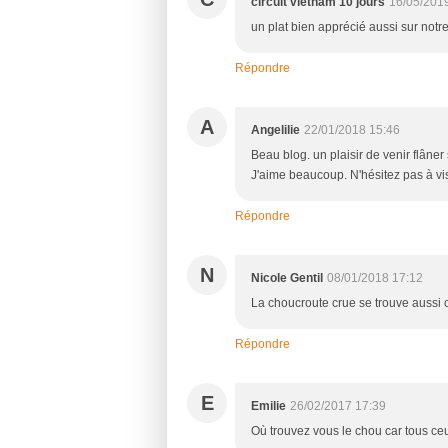
circuit vietnam 10 jours
16/05/201
un plat bien apprécié aussi sur notre
Répondre
A
Angelilie
22/01/2018 15:46
Beau blog. un plaisir de venir flâner
J'aime beaucoup. N'hésitez pas à vis
Répondre
N
Nicole Gentil
08/01/2018 17:12
La choucroute crue se trouve aussi 
Répondre
E
Emilie
26/02/2017 17:39
Où trouvez vous le chou car tous ceu