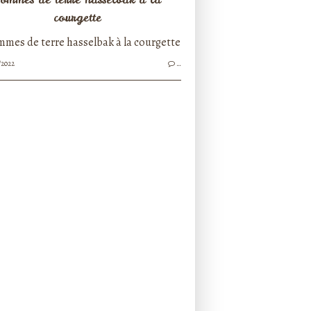
courgette
/2022
…