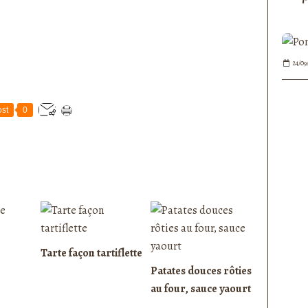
24/09
st
0
Tarte façon tartiflette
Patates douces rôties
au four, sauce yaourt