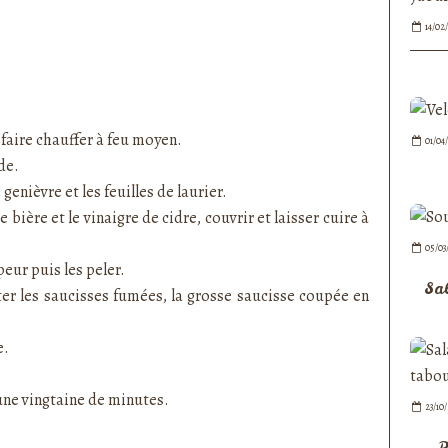
14/02
 faire chauffer à feu moyen.
01/04
de.
genièvre et les feuilles de laurier.
 bière et le vinaigre de cidre, couvrir et laisser cuire à
05/03
peur puis les peler.
Sa
ter les saucisses fumées, la grosse saucisse coupée en
e.
une vingtaine de minutes.
23/10
P