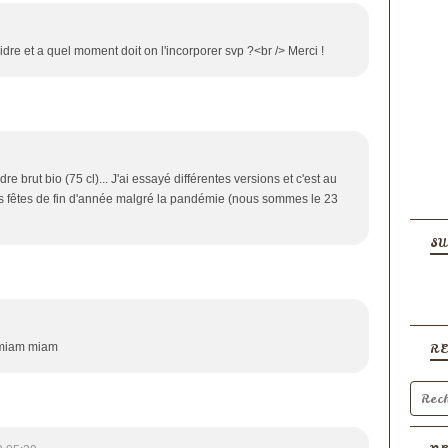
idre et a quel moment doit on l'incorporer svp ?<br /> Merci !
idre brut bio (75 cl)... J'ai essayé différentes versions et c'est au
ses fêtes de fin d'année malgré la pandémie (nous sommes le 23
SU
c..miam miam
R