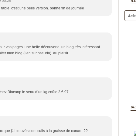
N
9 05:29
 table, c'est une belle version. bonne fin de journée
 sur vos pages. une belle découverte. un blog très intéressant.
iter mon blog (lien sur pseudo). au plaisir
chez Biocoop le seau d’un kg coûte 3 € 97
SU
x que j'ai trouvés sont cuits à la graisse de canard ??