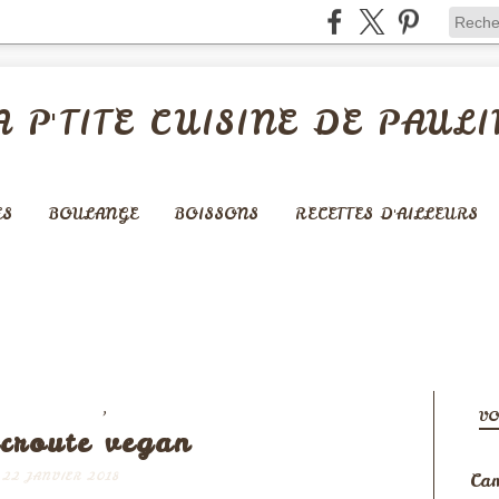
A P'TITE CUISINE DE PAULI
ES
BOULANGE
BOISSONS
RECETTES D'AILLEURS
,
S COMPLETS
VEGAN
VO
croute vegan
Cam
22 JANVIER 2018