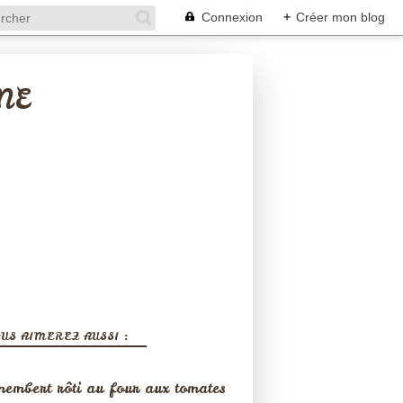
Connexion
+
Créer mon blog
NE
US AIMEREZ AUSSI :
embert rôti au four aux tomates