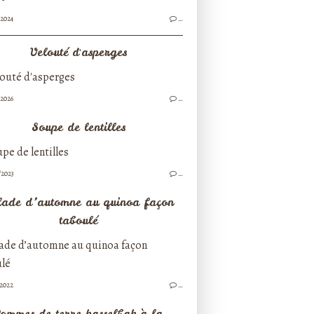
/2024
…
Velouté d'asperges
/2026
…
Soupe de lentilles
/2023
…
lade d’automne au quinoa façon
taboulé
/2022
…
ommes de terre hasselbak à la