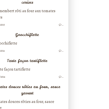
cerises
/2025
…
Gnocchiflette
/2024
…
Tarte façon tartiflette
/2024
…
ates douces rôties au four, sauce
yaourt