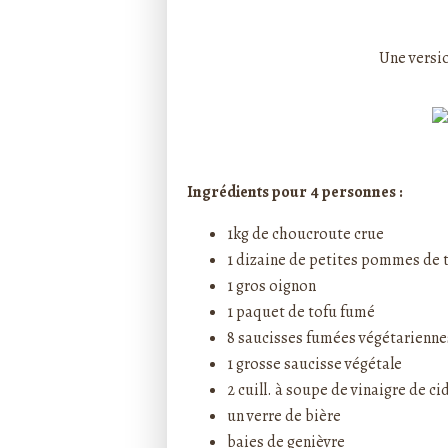
Rédigé par ptitecuisi
Une versio
Ingrédients pour 4 personnes :
1kg de choucroute crue
1 dizaine de petites pommes de 
1 gros oignon
1 paquet de tofu fumé
8 saucisses fumées végétarienne
1 grosse saucisse végétale
2 cuill. à soupe de vinaigre de ci
un verre de bière
baies de genièvre