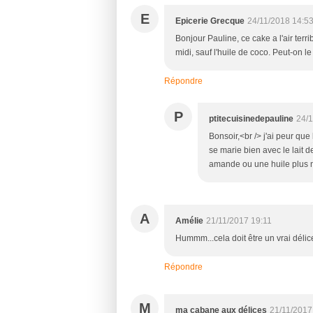
E
Epicerie Grecque
24/11/2018 14:5
Bonjour Pauline, ce cake a l'air terri
midi, sauf l'huile de coco. Peut-on l
Répondre
P
ptitecuisinedepauline
24/1
Bonsoir,<br /> j'ai peur que 
se marie bien avec le lait de
amande ou une huile plus n
A
Amélie
21/11/2017 19:11
Hummm...cela doit être un vrai délic
Répondre
M
ma cabane aux délices
21/11/2017