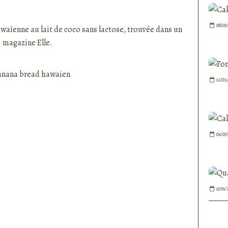
nedepauline et publié depuis Overblog
08/03
 hawaïenne au lait de coco sans lactose, trouvée dans un
magazine Elle.
12/02
04/03
13/01/