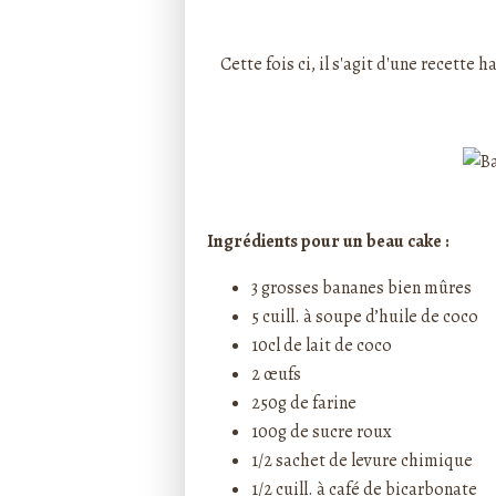
Rédigé par ptitecuisi
Cette fois ci, il s'agit d'une recette
Ingrédients pour un beau cake :
3 grosses bananes bien mûres
5 cuill. à soupe d’huile de coco
10cl de lait de coco
2 œufs
250g de farine
100g de sucre roux
1/2 sachet de levure chimique
1/2 cuill. à café de bicarbonate