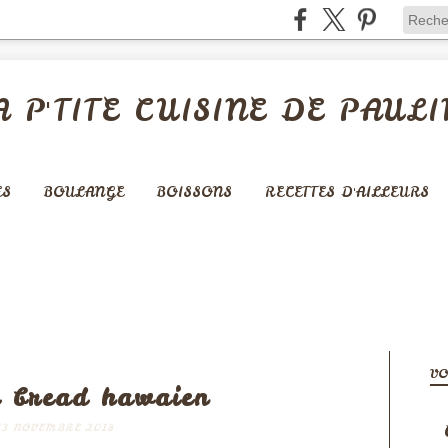
A P'TITE CUISINE DE PAULI
ES
BOULANGE
BOISSONS
RECETTES D'AILLEURS
KES ET GÂTEAUX
VO
 bread hawaien
13 NOVEMBRE 2018