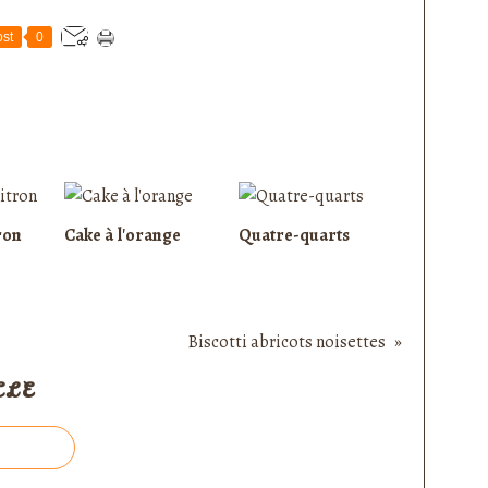
st
0
ron
Cake à l'orange
Quatre-quarts
Biscotti abricots noisettes
CLE