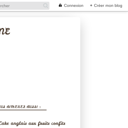
Connexion
+
Créer mon blog
NE
US AIMEREZ AUSSI :
Cake anglais aux fruits confits