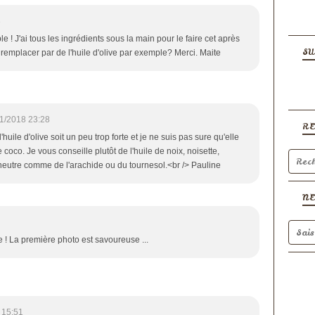
3
ble ! J'ai tous les ingrédients sous la main pour le faire cet après
SU
e remplacer par de l'huile d'olive par exemple? Merci. Maite
1/2018 23:28
R
l'huile d'olive soit un peu trop forte et je ne suis pas sure qu'elle
 coco. Je vous conseille plutôt de l'huile de noix, noisette,
eutre comme de l'arachide ou du tournesol.<br /> Pauline
N
e ! La première photo est savoureuse ...
 15:51