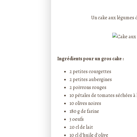
Rédigé par ptitecuisi
Un cake aux légumes d'
Ingrédients pour un gros cake :
2 petites courgettes
2 petites aubergines
2 poivrons rouges
10 pétales de tomates séchées à l
10 olives noires
180 g de farine
3 oeufs
20 cl de lait
10 cl d'huile d'olive