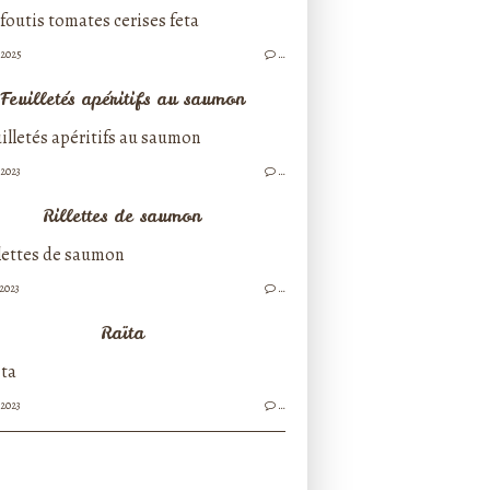
/2025
…
Feuilletés apéritifs au saumon
/2023
…
Rillettes de saumon
/2023
…
Raïta
/2023
…