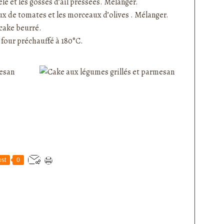
elé et les gosses d’ail pressées. Mélanger.
aux de tomates et les morceaux d’olives . Mélanger.
 cake beurré.
four préchauffé à 180°C.
st
0