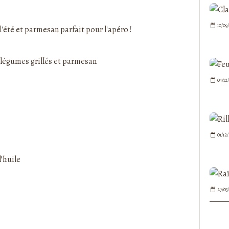
nedepauline et publié depuis Overblog
10/09
été et parmesan parfait pour l'apéro !
04/12
01/12
’huile
27/03