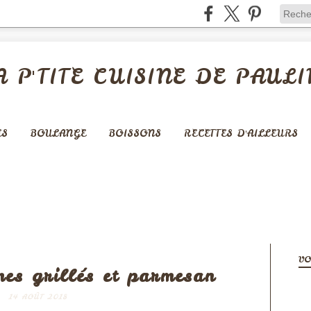
A P'TITE CUISINE DE PAULI
ES
BOULANGE
BOISSONS
RECETTES D'AILLEURS
APÉRITIFS
VO
es grillés et parmesan
14 AOÛT 2018