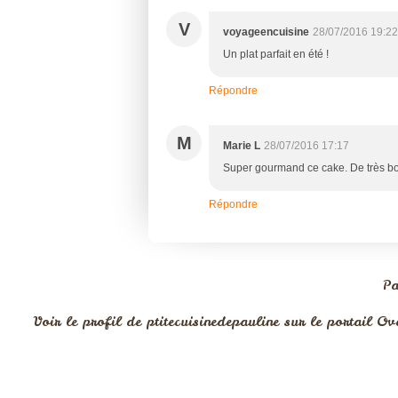
V
voyageencuisine
28/07/2016 19:22
Un plat parfait en été !
Répondre
M
Marie L
28/07/2016 17:17
Super gourmand ce cake. De très bo
Répondre
Pa
Voir le profil de
ptitecuisinedepauline
sur le portail Ov