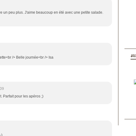
uire un peu plus. J'aime beaucoup en été avec une petite salade.
SU
ette<br /> Belle journée<br /> Isa
:09
. Parfait pour les apéros ;)
-)