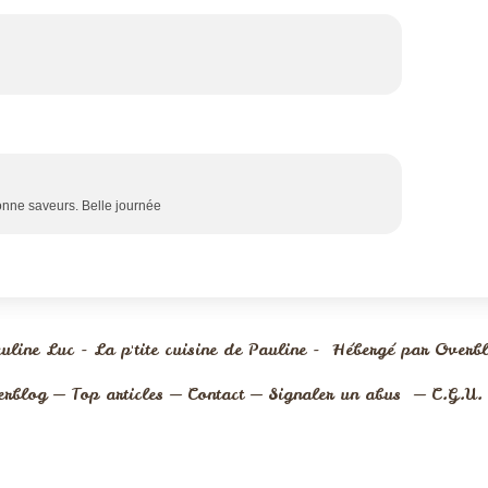
nne saveurs. Belle journée
uline Luc - La p'tite cuisine de Pauline - Hébergé par
Overb
erblog
Top articles
Contact
Signaler un abus
C.G.U.