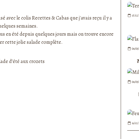
nedepauline et publié depuis Overblog
15/12
sé avec le colis Recettes & Cabas que j'avais reçu il y a
uelques semaines.
 en été depuis quelques jours mais on trouve encore
er cette jolie salade complète.
04/03
04/03
19/12