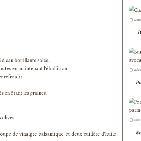
10/09
B
 d’eau bouillante salée.
inutes en maintenant l’ébullition.
26/03
r refroidir.
Po
s en ôtant les graines.
 olives.
16/03/
Sa
 soupe de vinaigre balsamique et deux cuillère d’huile