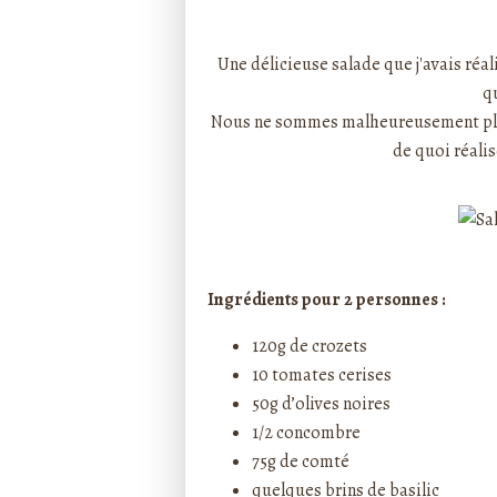
Rédigé par ptitecuisi
Une délicieuse salade que j'avais réali
q
Nous ne sommes malheureusement plus
de quoi réalis
Ingrédients pour 2 personnes :
120g de crozets
10 tomates cerises
50g d’olives noires
1/2 concombre
75g de comté
quelques brins de basilic