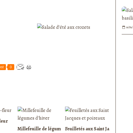
14/09
st
0
leur
Millefeuille de légum
Feuilletés aux Saint Ja