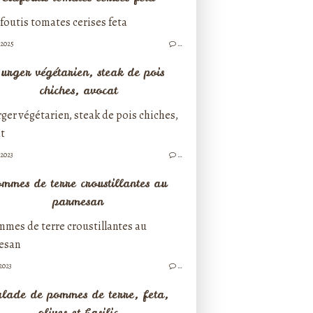
/2025
…
urger végétarien, steak de pois
chiches, avocat
/2023
…
mmes de terre croustillantes au
parmesan
2023
…
lade de pommes de terre, feta,
olives et basilic