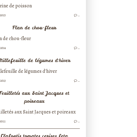
/2025
…
Flan de chou-fleur
/2024
…
Millefeuille de légumes d'hiver
/2023
…
Feuilletés aux Saint Jacques et
poireaux
/2022
…
Clafoutis tomates cerises feta