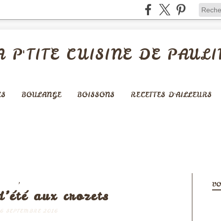
A P'TITE CUISINE DE PAULI
ES
BOULANGE
BOISSONS
RECETTES D'AILLEURS
,
RÉES
VÉGÉTARIEN
VO
’été aux crozets
6 SEPTEMBRE 2016