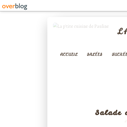
L
ACCUEIL
SALÉES
SUCRÉ
ENT
Salade d
2