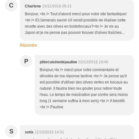
C
Charlene
16/11/2016 05:21
Bonjour, <br /> Tout d'abord merci pour votre site fantastique!
<br /> Et j'aimerais savoir s'il serait possible de réaliser cette
recette avec des olives en boite/bocaux?<br /> Je vis au
Japon et je ne pense pas pouvoir trouver d'olives fraîches...
Répondre
P
ptitecuisinedepauline
02/12/2016 19:49
Bonjour,<br /> merci pour votre commentaire et
désolée de ma réponse tardive.<br /> Je pense qu'il
est possible d'utiliser des olives vertes en bocaux au
naturel. Il faudra bien les gouter pour retirer toute
l'eau. Le temps de macération par contre sera moins
long (1 semaine suffira à mon avis).<br /> A bientôt.
<br /> Pauline
S
sotis
11/10/2016 14:31