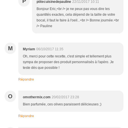
P
ptitecuisinedepauline
22/11/2017 10:11
Bonjour Eric,<br /> je ne peux pas vous dire les
quantités exactes, cela dépend de la taille de votre
bocal, il faut le faire à l'oeil...<br /> Bonne journée.<br
/> Pauline
M
Myriam
06/10/2017 11:35
Oh, merci pour cette recette, c'est simple et tellement plus
sympa de proposer des produit personnalisés à l'apéro. Je
teste dès que possible !
Répondre
O
omothermix.com
20/02/2017 23:28
Bien parfumée, ces olives paraissent délicieuses ;)
Répondre