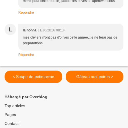
merci pour cette recette, j'adore les olives à l'apéro!!! bisous
Répondre
L
la nonna
11/10/2016 08:14
mes oliviers n'ont pas d'olives cette année...je ne ferai pas de
preparations
Répondre
< Soupe de potimarron
Gâteau aux poires >
Hébergé par Overblog
Top articles
Pages
Contact