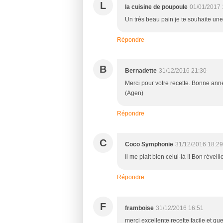
L
la cuisine de poupoule
01/01/2017 
Un très beau pain je te souhaite u
Répondre
B
Bernadette
31/12/2016 21:30
Merci pour votre recette. Bonne ann
(Agen)
Répondre
C
Coco Symphonie
31/12/2016 18:29
Il me plait bien celui-là !! Bon réve
Répondre
F
framboise
31/12/2016 16:51
merci excellente recette facile et que