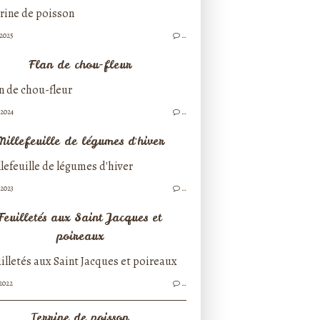
/2025
…
Flan de chou-fleur
/2024
…
Millefeuille de légumes d'hiver
/2023
…
Feuilletés aux Saint Jacques et
poireaux
/2022
…
Terrine de poisson