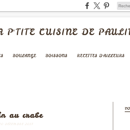
A P'TITE CUISINE DE PAULI
ES
BOULANGE
BOISSONS
RECETTES D'AILLEURS
POISSONS ET CRUSTACÉS
VO
in au crabe
20 DÉCEMBRE 2017