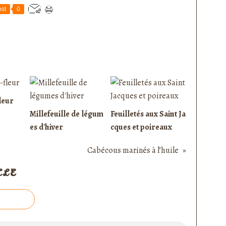
st
0
leur
Millefeuille de légum
Feuilletés aux Saint Ja
es d'hiver
cques et poireaux
Cabécous marinés à l’huile
CLE