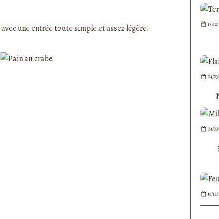
nedepauline et publié depuis Overblog
15/12
 avec une entrée toute simple et assez légère.
04/03
04/03
19/12