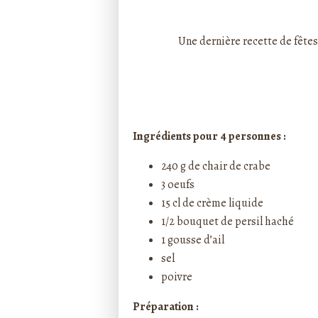
Rédigé par ptitecuisi
Une dernière recette de fêtes
Ingrédients pour 4 personnes :
240 g de chair de crabe
3 oeufs
15 cl de crème liquide
1/2 bouquet de persil haché
1 gousse d’ail
sel
poivre
Préparation :