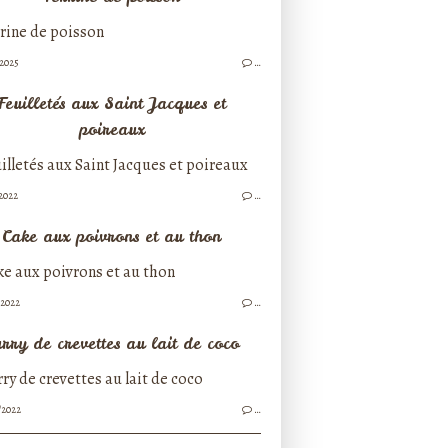
/2025
…
Feuilletés aux Saint Jacques et
poireaux
/2022
…
Cake aux poivrons et au thon
/2022
…
rry de crevettes au lait de coco
/2022
…