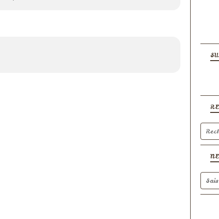
SU
R
N