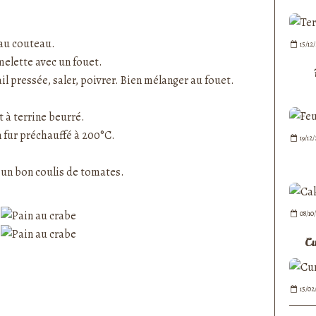
 au couteau.
15/12
melette avec un fouet.
’ail pressée, saler, poivrer. Bien mélanger au fouet.
t à terrine beurré.
 fur préchauffé à 200°C.
19/12
un bon coulis de tomates.
08/10
Cu
15/02