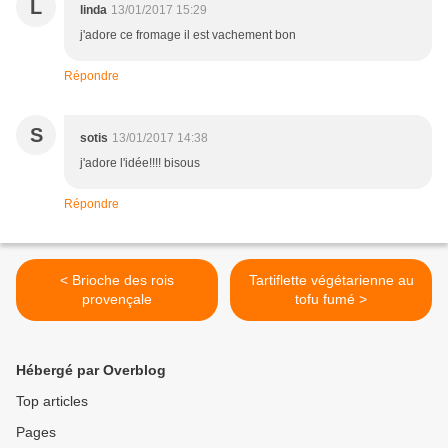
L
linda
13/01/2017 15:29
j'adore ce fromage il est vachement bon
Répondre
S
sotis
13/01/2017 14:38
j'adore l'idée!!!! bisous
Répondre
< Brioche des rois
Tartiflette végétarienne au
provençale
tofu fumé >
Hébergé par Overblog
Top articles
Pages