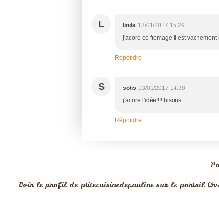
L
linda
13/01/2017 15:29
j'adore ce fromage il est vachement
Répondre
S
sotis
13/01/2017 14:38
j'adore l'idée!!!! bisous
Répondre
Pa
Voir le profil de
ptitecuisinedepauline
sur le portail Ov