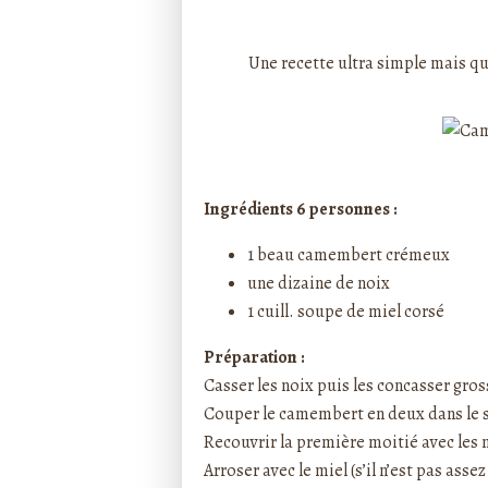
Rédigé par ptitecuisi
Une recette ultra simple mais qu
Ingrédients 6 personnes :
1 beau camembert crémeux
une dizaine de noix
1 cuill. soupe de miel corsé
Préparation :
Casser les noix puis les concasser gro
Couper le camembert en deux dans le s
Recouvrir la première moitié avec les 
Arroser avec le miel (s’il n’est pas assez