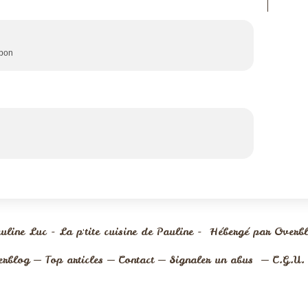
 bon
uline Luc - La p'tite cuisine de Pauline - Hébergé par
Overb
erblog
Top articles
Contact
Signaler un abus
C.G.U.