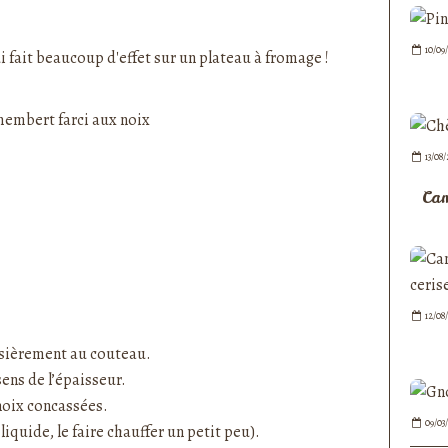
nedepauline et publié depuis Overblog
10/09
i fait beaucoup d'effet sur un plateau à fromage !
13/08
Cam
12/08
ssièrement au couteau.
ens de l’épaisseur.
noix concassées.
09/03
 liquide, le faire chauffer un petit peu).