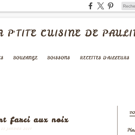
A P'TITE CUISINE DE PAULI
ES
BOULANGE
BOISSONS
RECETTES D'AILLEURS
FROMAGE
VO
t farci aux noix
Pin
13 JANVIER 2017