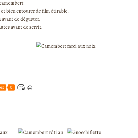
u camembert.
et bien entourer de film étirable.
h avant de déguster.
utes avant de servir.
st
0