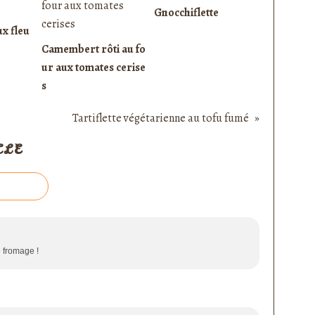
Gnocchiflette
ux fleu
Camembert rôti au fo
ur aux tomates cerise
s
Tartiflette végétarienne au tofu fumé
CLE
e fromage !