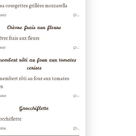
/2025
…
Chèvre frais aux fleurs
/2025
…
embert rôti au four aux tomates
cerises
/2025
…
Gnocchiflette
/2024
…