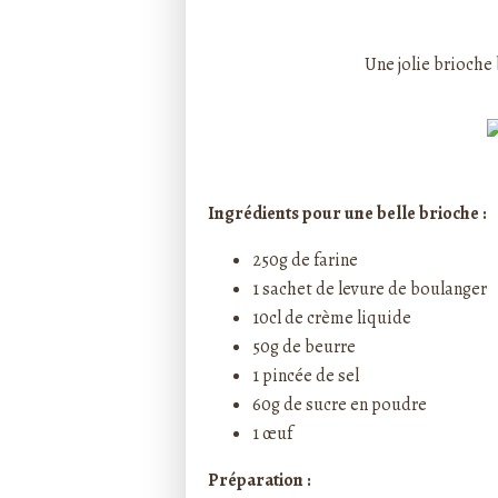
Rédigé par ptitecuisi
Une jolie
brioche
Ingrédients pour une belle brioche :
250g de farine
1 sachet de levure de boulanger
10cl de crème liquide
50g de beurre
1 pincée de sel
60g de sucre en poudre
1 œuf
Préparation :