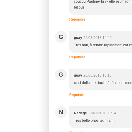
coucou Pauline<br /> elle est magnif
bisous
Répondre
G
guay
22/03/2018 14:49
Très bon, à refaire rapidement car ce
Répondre
G
guay
20/03/2018 18:16
c'est délicieux, facile à réaliser ! mer
Répondre
N
Nadege
13/03/2018 11:14
Très belle brioche, miam