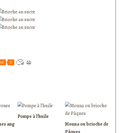
st
0
Pompe à l'huile
nes ang
Mouna ou brioche de
Pâques