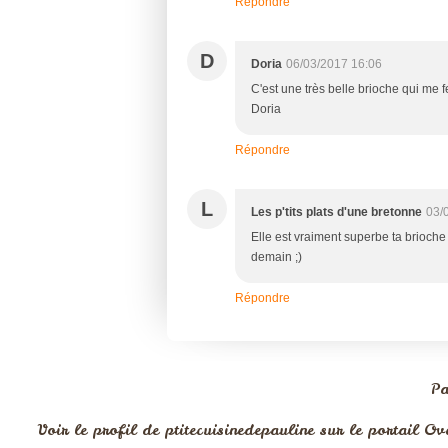
Répondre
D
Doria
06/03/2017 16:06
C'est une très belle brioche qui me f
Doria
Répondre
L
Les p'tits plats d'une bretonne
03/
Elle est vraiment superbe ta brioche
demain ;)
Répondre
Pa
Voir le profil de
ptitecuisinedepauline
sur le portail Ov