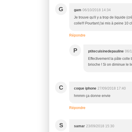
G
gam
06/10/2018 14:34
Je trouve qu'il y a trop de liquide (c
colle!!! Pourtant j'ai mis à peine 10 
Répondre
P
ptitecuisinedepauline
06/1
Effectivement la pâte colle
brioche ! Si on diminue le l
C
coque iphone
27/09/2018 17:40
hmmm ça donne envie
Répondre
S
samar
23/09/2018 15:30