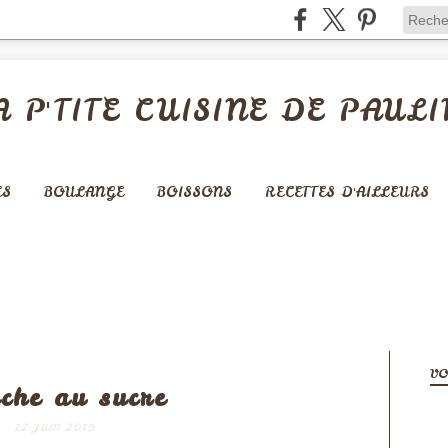
A P'TITE CUISINE DE PAULI
ES
BOULANGE
BOISSONS
RECETTES D'AILLEURS
BOULANGERIE
VO
che au sucre
12 JUIN 2019