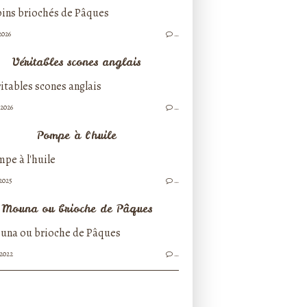
2026
…
Véritables scones anglais
/2026
…
Pompe à l'huile
/2025
…
Mouna ou brioche de Pâques
/2022
…