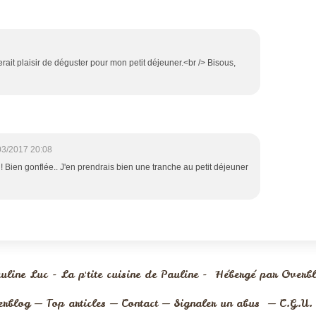
erait plaisir de déguster pour mon petit déjeuner.<br /> Bisous,
03/2017 20:08
 ! Bien gonflée.. J'en prendrais bien une tranche au petit déjeuner
uline Luc - La p'tite cuisine de Pauline - Hébergé par
Overb
erblog
Top articles
Contact
Signaler un abus
C.G.U.