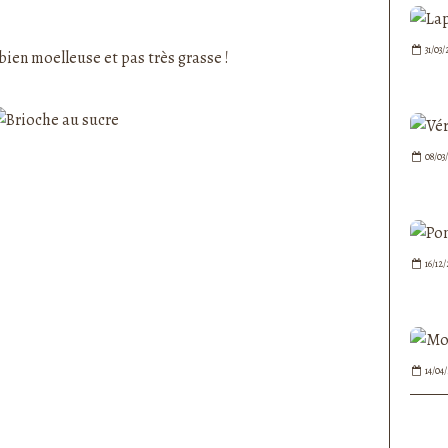
nedepauline et publié depuis Overblog
31/03/
bien moelleuse et pas très grasse !
08/03
16/12
14/04