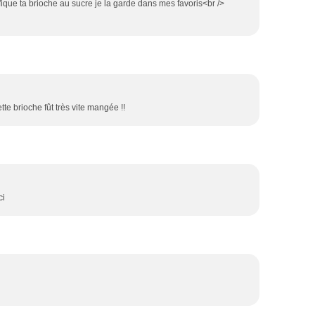
ique ta brioche au sucre je la garde dans mes favoris<br />
tte brioche fût très vite mangée !!
ci