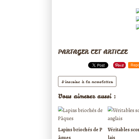
PARTAGER CET ARTICLE
Repo
S'inscrire à la newsletter
Vous aimerez aussi :
Lapins briochés de P
Véritables sco
âques
lais