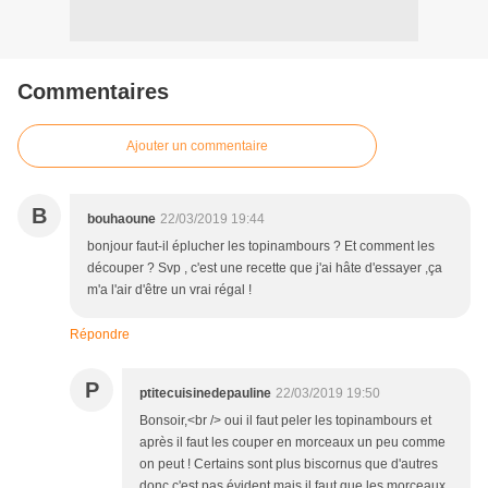
Commentaires
Ajouter un commentaire
B
bouhaoune
22/03/2019 19:44
bonjour faut-il éplucher les topinambours ? Et comment les
découper ? Svp , c'est une recette que j'ai hâte d'essayer ,ça
m'a l'air d'être un vrai régal !
Répondre
P
ptitecuisinedepauline
22/03/2019 19:50
Bonsoir,<br /> oui il faut peler les topinambours et
après il faut les couper en morceaux un peu comme
on peut ! Certains sont plus biscornus que d'autres
donc c'est pas évident mais il faut que les morceaux