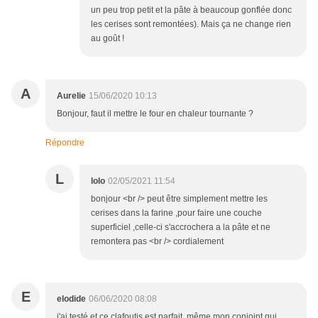
un peu trop petit et la pâte à beaucoup gonflée donc
les cerises sont remontées). Mais ça ne change rien
au goût !
A
Aurelie
15/06/2020 10:13
Bonjour, faut il mettre le four en chaleur tournante ?
Répondre
L
lolo
02/05/2021 11:54
bonjour <br /> peut être simplement mettre les
cerises dans la farine ,pour faire une couche
superficiel ,celle-ci s'accrochera a la pâte et ne
remontera pas <br /> cordialement
E
elodide
06/06/2020 08:08
j'ai testé et ce clafoutis est parfait, même mon conjoint qui