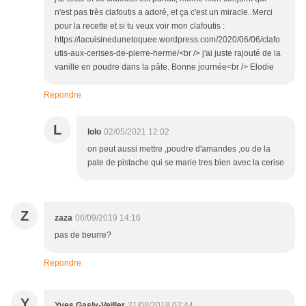
n'est pas très clafoutis a adoré, et ça c'est un miracle. Merci
pour la recette et si tu veux voir mon clafoutis :
https://lacuisinedunetoquee.wordpress.com/2020/06/06/clafo
utis-aux-cerises-de-pierre-herme/<br /> j'ai juste rajouté de la
vanille en poudre dans la pâte. Bonne journée<br /> Elodie
Répondre
L
lolo
02/05/2021 12:02
on peut aussi mettre ,poudre d'amandes ,ou de la
pate de pistache qui se marie tres bien avec la cerise
Z
zaza
06/09/2019 14:16
pas de beurre?
Répondre
Y
Yves Gasly-Veiller
21/08/2019 07:44