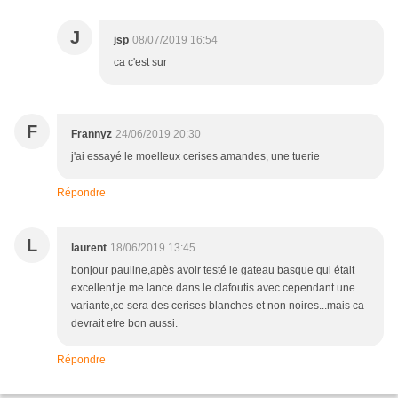
J
jsp
08/07/2019 16:54
ca c'est sur
F
Frannyz
24/06/2019 20:30
j'ai essayé le moelleux cerises amandes, une tuerie
Répondre
L
laurent
18/06/2019 13:45
bonjour pauline,apès avoir testé le gateau basque qui était
excellent je me lance dans le clafoutis avec cependant une
variante,ce sera des cerises blanches et non noires...mais ca
devrait etre bon aussi.
Répondre