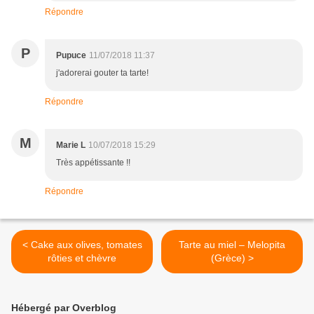
Répondre
P
Pupuce
11/07/2018 11:37
j'adorerai gouter ta tarte!
Répondre
M
Marie L
10/07/2018 15:29
Très appétissante !!
Répondre
< Cake aux olives, tomates
Tarte au miel – Melopita
rôties et chèvre
(Grèce) >
Hébergé par Overblog