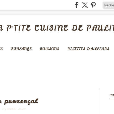
A P'TITE CUISINE DE PAULI
ES
BOULANGE
BOISSONS
RECETTES D'AILLEURS
MES ET ACCOMPAGNEMENTS
VO
n provençal
3 JUILLET 2019