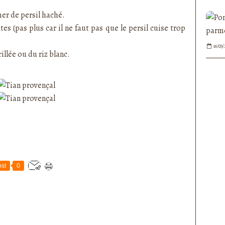
er de persil haché.
s (pas plus car il ne faut pas que le persil cuise trop
16/03/
illée ou du riz blanc.
st
0