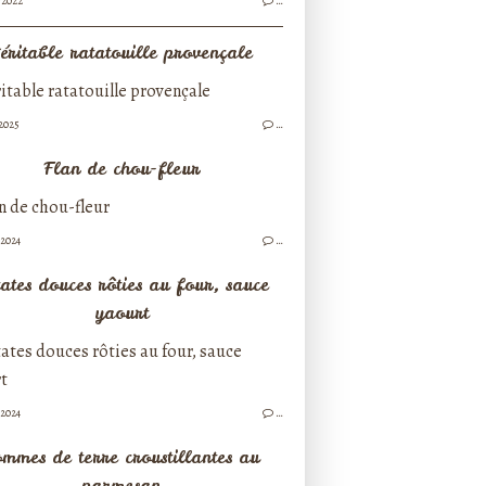
/2022
…
éritable ratatouille provençale
/2025
…
Flan de chou-fleur
/2024
…
ates douces rôties au four, sauce
yaourt
/2024
…
mmes de terre croustillantes au
parmesan