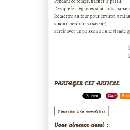
Pendant ce temps, hacher le persil.
Dès que les légumes sont cuits, parsem
Remettre au four pour environ 5 minute
sinon il perdrait sa saveur).
Servir avec un poisson ou une viande gr
PARTAGER CET ARTICLE
Repo
S'inscrire à la newsletter
Vous aimerez aussi :