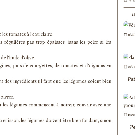
24/09
V
 les tomates à l'eau claire.
11/08
 régulières pas trop épaisses (sans les peler si les
de l’huile d’olive.
gines, puis de courgettes, de tomates et d’oignons en
04/03
Pat
t des ingrédients (il faut que les légumes soient bien
poivrer.
si les légumes commencent à noircir, couvrir avec une
14/02
la cuisson, les légumes doivent être bien fondant, sinon
Po