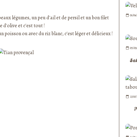
nedepauline et publié depuis Overblog
01/04
eaux légumes, un peu d'ail et de persil et un bon filet
e d'olive et c'est tout !
 poisson ou avec du riz blanc, c'est léger et délicieux !
05/03
Sa
23/10
P