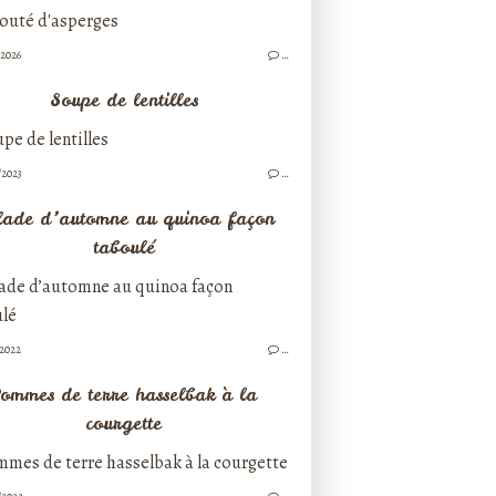
/2026
…
Soupe de lentilles
/2023
…
lade d’automne au quinoa façon
taboulé
/2022
…
ommes de terre hasselbak à la
courgette