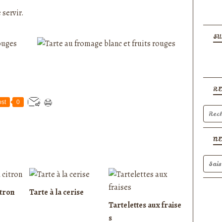
 servir.
SU
R
st
0
N
itron
Tarte à la cerise
Tartelettes aux fraise
s