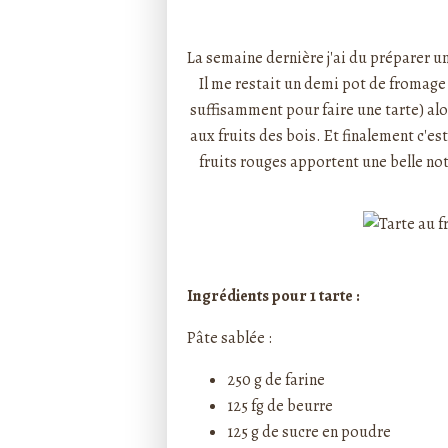
Rédigé par ptitecuisi
La semaine dernière j'ai du préparer u
Il me restait un demi pot de fromage
suffisamment pour faire une tarte) alor
aux fruits des bois
. Et finalement c'es
fruits rouges apportent une belle note 
Ingrédients pour 1 tarte :
Pâte sablée :
250 g de farine
125 fg de beurre
125 g de sucre en poudre