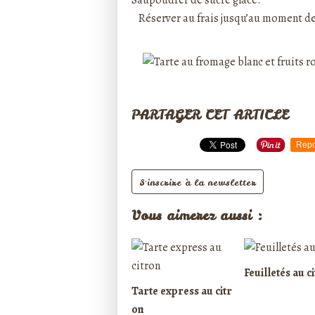
Saupoudrer de sucre glace.
Réserver au frais jusqu’au moment de
PARTAGER CET ARTICLE
Repo
S'inscrire à la newsletter
Vous aimerez aussi :
Feuilletés au c
Tarte express au citr
on