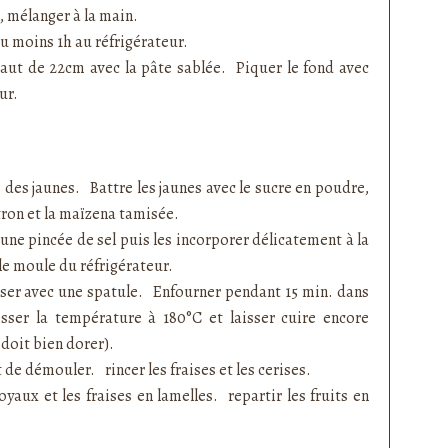
el, mélanger à la main.
au moins 1h au réfrigérateur.
aut de 22cm avec la pâte sablée. Piquer le fond avec
ur.
s des jaunes. Battre les jaunes avec le sucre en poudre,
citron et la maïzena tamisée.
une pincée de sel puis les incorporer délicatement à la
le moule du réfrigérateur.
isser avec une spatule. Enfourner pendant 15 min. dans
sser la température à 180°C et laisser cuire encore
 doit bien dorer).
de démouler. rincer les fraises et les cerises.
oyaux et les fraises en lamelles. repartir les fruits en