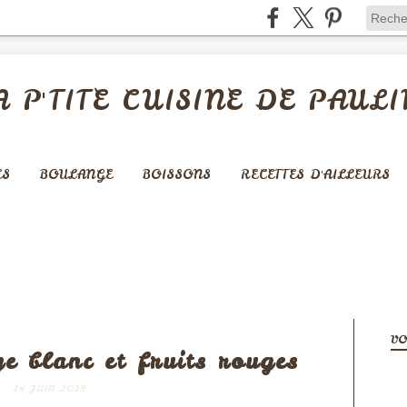
A P'TITE CUISINE DE PAULI
ES
BOULANGE
BOISSONS
RECETTES D'AILLEURS
ARTES SUCRÉES
VO
e blanc et fruits rouges
14 JUIN 2019