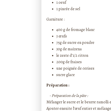
1 oeuf
1 pincée de sel
Garniture :
400 g de fromage blanc
3 œufs
75g de sucre en poudre
30g de maïzena
le zeste d’1/2 citron
200g de fraises
une poignée de cerises
sucre glace
Préparation :
- Préparation de la pâte :
Mélanger le sucre et le beurre ramoll
Ajouter ensuite l’œuf entier et mélang