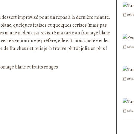
nedepauline et publié depuis Overblog
07/03
n dessert improvisé pour un repas à la dernière minute.
 blanc, quelques fraises et quelques cerises (mais pas
s ni une ni deux j'ai revisité ma
tarte au fromage blanc
t cette version que je préfère, elle est mois sucrée et les
28/02
de fraicheur et puis je la trouve plutôt jolie en plus !
07/06
28/04