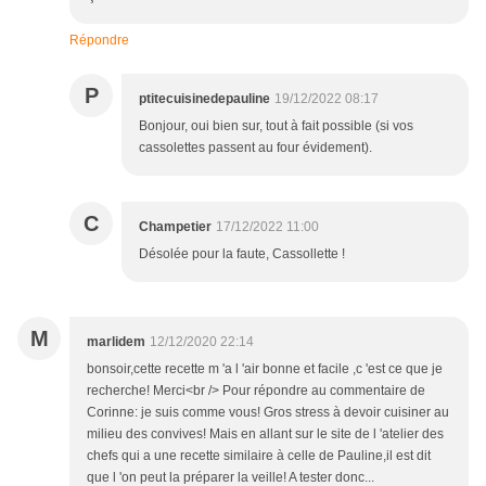
Répondre
P
ptitecuisinedepauline
19/12/2022 08:17
Bonjour, oui bien sur, tout à fait possible (si vos
cassolettes passent au four évidement).
C
Champetier
17/12/2022 11:00
Désolée pour la faute, Cassollette !
M
marlidem
12/12/2020 22:14
bonsoir,cette recette m 'a l 'air bonne et facile ,c 'est ce que je
recherche! Merci<br /> Pour répondre au commentaire de
Corinne: je suis comme vous! Gros stress à devoir cuisiner au
milieu des convives! Mais en allant sur le site de l 'atelier des
chefs qui a une recette similaire à celle de Pauline,il est dit
que l 'on peut la préparer la veille! A tester donc...