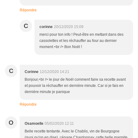
Répondre
C
corinne
20/12/2020 15:09
merci pour ton info ! Peut-être en mettant dans des
cassolettes et les réchauffer au four au dernier
moment.<br /> Bon Noël !
C
Corinne
12/12/2020 14:21
Bonjour,<br /> le jour de Noël comment faire sa recette avant
et pouvoir la réchauffer en dernière minute. Car si je fais en
dernière minute je panique
Répondre
O
Osamoelle
05/02/2020 12:11
Belle recette tentante. Avec le Chablis, vin de Bourgogne
(quoi qu'on en dise), cépage Chardonnay, cette belle marmite