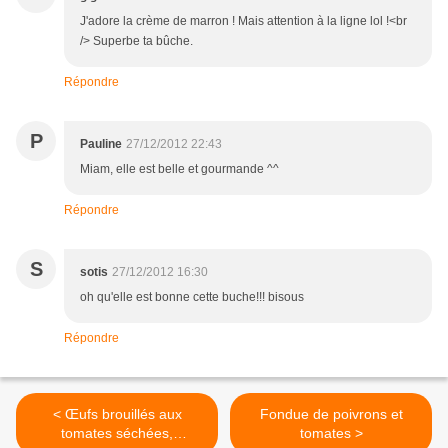
J'adore la crème de marron ! Mais attention à la ligne lol !<br
/> Superbe ta bûche.
Répondre
P
Pauline
27/12/2012 22:43
Miam, elle est belle et gourmande ^^
Répondre
S
sotis
27/12/2012 16:30
oh qu'elle est bonne cette buche!!! bisous
Répondre
< Œufs brouillés aux
Fondue de poivrons et
tomates séchées,
tomates >