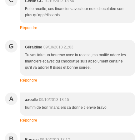
C
Cécile CC
10/10/2013 18:54
Belle recette, ces financiers avec leur note chocolatée sont
plus qu'appétissants.
Répondre
G
Géraldine
09/10/2013 21:03
Tu vas faire un heureux avec ta recette, ma moitié adore les
financiers et avec du chocolat je suis absolument certaine
qu'il va adorer !! Bises et bonne soirée.
Répondre
A
axoulle
09/10/2013 18:15
humm de bon financiers ca donne tj envie bravo
Répondre
B
Banana
09/10/2013 17:12