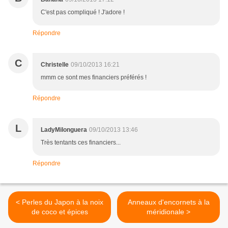
C'est pas compliqué ! J'adore !
Répondre
C
Christelle
09/10/2013 16:21
mmm ce sont mes financiers préférés !
Répondre
L
LadyMilonguera
09/10/2013 13:46
Très tentants ces financiers...
Répondre
< Perles du Japon à la noix
Anneaux d'encornets à la
de coco et épices
méridionale >