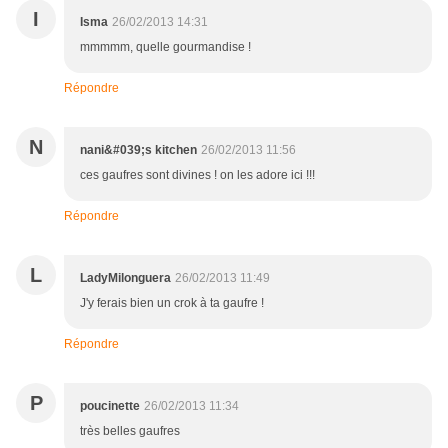
I
Isma
26/02/2013 14:31
mmmmm, quelle gourmandise !
Répondre
N
nani&#039;s kitchen
26/02/2013 11:56
ces gaufres sont divines ! on les adore ici !!!
Répondre
L
LadyMilonguera
26/02/2013 11:49
J'y ferais bien un crok à ta gaufre !
Répondre
P
poucinette
26/02/2013 11:34
très belles gaufres