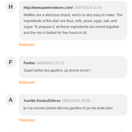
H
http://www.poweredsem.com/
16/07/2014 11:43
Waffles are a delicious snack, which is very easy to make. The
ingredients of this dish are flour, milk, yeast, eggs, salt, and
sugar. To prepare it, all these ingredients are mixed together
and the mix is boiled for few hours in oil.
Répondre
F
Fanfan
14/09/2013 15:22
Super belles tes gaufres, ça donne envie !
Répondre
A
Aurélie EnviesDélices
26/02/2013 18:06
je n'ai encore jamais fait ces gaufres et ça me tente bien
Répondre