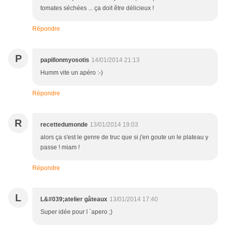
tomates séchées ... ça doit être délicieux !
Répondre
P
papillonmyosotis
14/01/2014 21:13
Humm vite un apéro :-)
Répondre
R
recettedumonde
13/01/2014 19:03
alors ça s'est le genre de truc que si j'en goute un le plateau y
passe ! miam !
Répondre
L
L&#039;atelier gâteaux
13/01/2014 17:40
Super idée pour l ´apero ;)