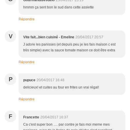
Gourmandisesdelo
23/04/2017 23:19
hmmm ça sent bon le sud dans cette assiette
Répondre
V
Vite fait...bien cuisiné - Emeline
20/04/2017 20:57
J adore les panisses (et depuis peu je les fais maison c est
très simple) avec la sauce tomate maison ce doit être extra
Répondre
P
pupuce
20/04/2017 16:48
delicieux! et cuites au four en frites un vrai régal!
Répondre
F
Francette
20/04/2017 16:37
Ca c'est super bon ..... par contre je fais moi meme mes