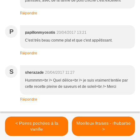
panisses, avec de la farine de pois chiche c'est excellent
Répondre
P
papillonmyosotis
20/04/2017 13:21
C'est très beau comme plat et que c'est appétissant.
Répondre
S
sherazade
20/04/2017 11:27
Hummmm<br /> Quel délice<br /> je suis vraiment tentée par
cette recette pleine de saveurs et de soleil<br /> Merci
Répondre
< Poires pochées à la
Moelleux fraises - rhubarbe
vanille
>