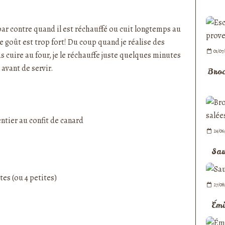
nedepauline et publié depuis Overblog
par contre quand il est réchauffé ou cuit longtemps au
le goût est trop fort! Du coup quand je réalise des
01/07
as cuire au four, je le réchauffe juste quelques minutes
avant de servir.
Broc
24/06
Sau
tes (ou 4 petites)
27/08
Émi