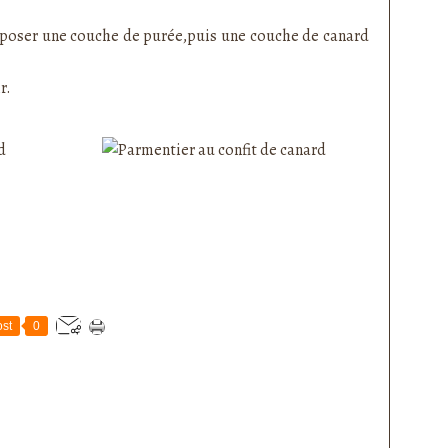
poser
une couche de purée,puis une couche de canard
r.
st
0