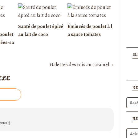
Sauté de poulet épicé
Émincés de poulet à l
poulet
au lait de coco
a sauce tomates
rées-sa
SU
Galettes des rois au caramel
CLE
R
N
veux :)