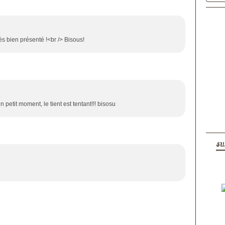
rès bien présenté !<br /> Bisous!
 petit moment, le tient est tentant!!! bisosu
SU