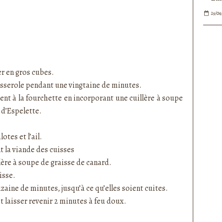
29/04
er en gros cubes.
casserole pendant une vingtaine de minutes.
ent à la fourchette en incorporant une cuillère à soupe
 d’Espelette.
otes et l’ail.
t la viande des cuisses
lère à soupe de graisse de canard.
isse.
zaine de minutes, jusqu’à ce qu’elles soient cuites.
t laisser revenir 2 minutes à feu doux.
é.