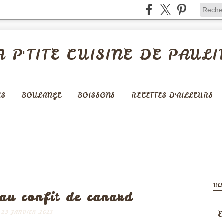
A P'TITE CUISINE DE PAULI
ES
BOULANGE
BOISSONS
RECETTES D'AILLEURS
VIANDES
VO
au confit de canard
E
23 JANVIER 2013