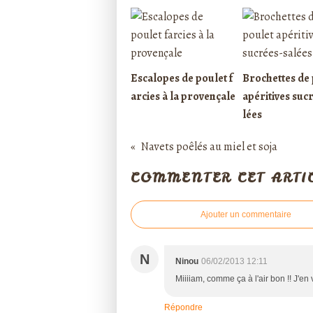
Escalopes de poulet f
Brochettes de 
arcies à la provençale
apéritives suc
lées
Navets poêlés au miel et soja
COMMENTER CET ARTI
Ajouter un commentaire
N
Ninou
06/02/2013 12:11
Miiiiam, comme ça à l'air bon !! J'en 
Répondre