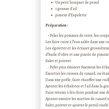
Un petit bouquet de persil
1 gousse d’ail
piment d’Espelette
Préparation :
-
Peler les pommes de terre, les coup
Les faire cuire à l’eau salée dans une 
Les égoutter et les écraser grossièrem
d’huile d’olive et une pincée de piment
Saler et poivrer.
- Peler puis émincer finement les échal
Émietter les cuisses de canard, en ôtan
Dans une poêle, faire chauffer une cuil
Ajouter les échalotes et l'ail dans la gra
Faire revenir à feu doux pendant une di
Ajouter ensuite les miettes de canard e
Saler, poivrer et ajouter le persil cisel