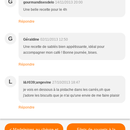
G
gourmandisesdelo
14/11/2013 20:00
Une belle recette pour le 4h
Répondre
G
Géraldine
02/11/2013 12:50
Une recette de sablés bien appétissante, idéal pour
accompagner mon café ! Bonne journée, bises.
Répondre
L
l&#039;angevine
27/10/2013 18:47
je vois en dessous à la pistache dans les carrés,oh que
j'adore les biscuits que je n'ai qu'une envie de me faire plaisir
Répondre
< Madeleines au chèvre et
Filets de rougets à la