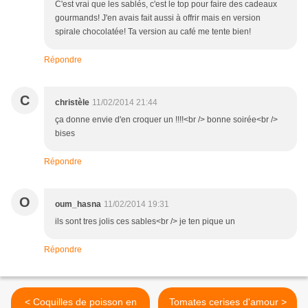
C'est vrai que les sablés, c'est le top pour faire des cadeaux
gourmands! J'en avais fait aussi à offrir mais en version
spirale chocolatée! Ta version au café me tente bien!
Répondre
C
christèle
11/02/2014 21:44
ça donne envie d'en croquer un !!!!<br /> bonne soirée<br />
bises
Répondre
O
oum_hasna
11/02/2014 19:31
ils sont tres jolis ces sables<br /> je ten pique un
Répondre
< Coquilles de poisson en
Tomates cerises d'amour >