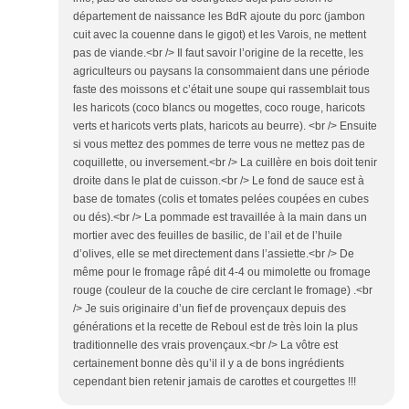
département de naissance les BdR ajoute du porc (jambon
cuit avec la couenne dans le gigot) et les Varois, ne mettent
pas de viande.<br /> Il faut savoir l’origine de la recette, les
agriculteurs ou paysans la consommaient dans une période
faste des moissons et c’était une soupe qui rassemblait tous
les haricots (coco blancs ou mogettes, coco rouge, haricots
verts et haricots verts plats, haricots au beurre). <br /> Ensuite
si vous mettez des pommes de terre vous ne mettez pas de
coquillette, ou inversement.<br /> La cuillère en bois doit tenir
droite dans le plat de cuisson.<br /> Le fond de sauce est à
base de tomates (colis et tomates pelées coupées en cubes
ou dés).<br /> La pommade est travaillée à la main dans un
mortier avec des feuilles de basilic, de l’ail et de l’huile
d’olives, elle se met directement dans l’assiette.<br /> De
même pour le fromage râpé dit 4-4 ou mimolette ou fromage
rouge (couleur de la couche de cire cerclant le fromage) .<br
/> Je suis originaire d’un fief de provençaux depuis des
générations et la recette de Reboul est de très loin la plus
traditionnelle des vrais provençaux.<br /> La vôtre est
certainement bonne dès qu’il il y a de bons ingrédients
cependant bien retenir jamais de carottes et courgettes !!!