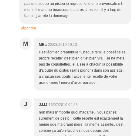
pas une soupe au pistou je regrette foi d une provencale e t
meme il manque beaucoup d autres choses et il y a trop de
haricot j arrete la dommage
Répondre
M
MBa
22/08/2019 19:13
Il est écrit en préambule "Chaque famille possède sa
propre recette" c'est bien dit et bien vrai ! Je ne mets
pas de coquillettes, je laisse à chacun la possibilité
d'ajouter du pistou (sans pignon) dans son assiette,
à chacun ses goûts ! Excellente recette de votre
grand-mère ! merci d'avoir partagé.
J
JJJJ
16/07/2019 09:53
non mais n'importe quoi madame... vous parlez
surement de pesto... cette recette est exactement la
même que ma grand mère , la même assiette.. c'est
comme ça qu'on fait chez nous depuis des