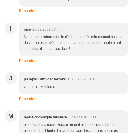
Répondre
I
irisa
25/09/2019 07:44
Ma soupe préférée de fin d'été, et en effet elle connaît pas mal
de variantes, le dénominateur commun incontournable étant
le basilic et là tu as tout bon !
Répondre
J
jean-paul amilcar ferrand
13/08/2019 18:37
vraiment excellente
Répondre
M
marie dominique teissere
11/07/2019 11:08
et les haricots rouge vous n en mettez pas et pour faire le
pistou ou est l huile d olive et ou sont les pignons ceci n est