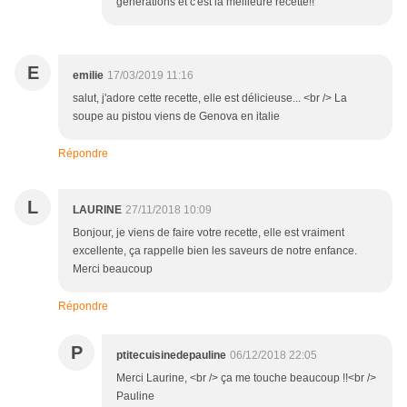
générations et c'est la meilleure recette!!
E
emilie
17/03/2019 11:16
salut, j'adore cette recette, elle est délicieuse... <br /> La
soupe au pistou viens de Genova en italie
Répondre
L
LAURINE
27/11/2018 10:09
Bonjour, je viens de faire votre recette, elle est vraiment
excellente, ça rappelle bien les saveurs de notre enfance.
Merci beaucoup
Répondre
P
ptitecuisinedepauline
06/12/2018 22:05
Merci Laurine, <br /> ça me touche beaucoup !!<br />
Pauline