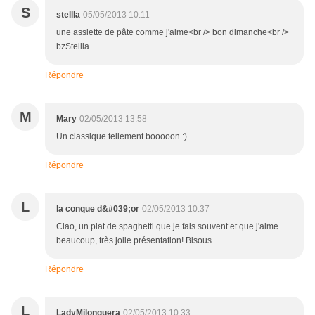
S
stellla
05/05/2013 10:11
une assiette de pâte comme j'aime<br /> bon dimanche<br />
bzStellla
Répondre
M
Mary
02/05/2013 13:58
Un classique tellement booooon :)
Répondre
L
la conque d&#039;or
02/05/2013 10:37
Ciao, un plat de spaghetti que je fais souvent et que j'aime
beaucoup, très jolie présentation! Bisous...
Répondre
L
LadyMilonguera
02/05/2013 10:33