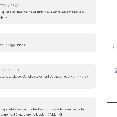
7/2012 23:32
ai qu'elle est très bonne et surtout elle est tellement simple à
<br />
rte un régal, bises
SU
7/2012 00:10
 tarte te plaise: Oui effeectivement c'était un régal!<br /> <br />
oi qui adore les courgettes !! en tout cas je te remercie de ton
onnement à ma page hellocoton :) A bientôt !