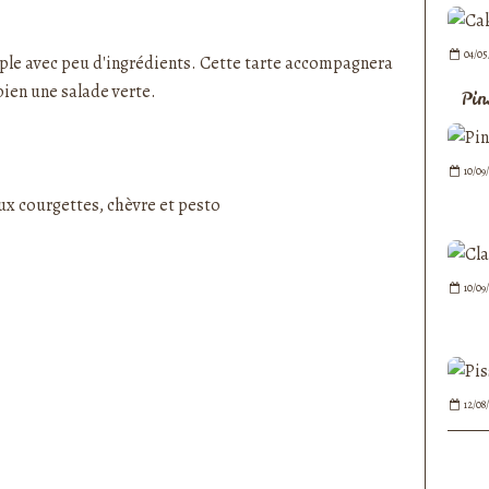
nedepauline et publié depuis Overblog
04/05
mple avec peu d'ingrédients. Cette tarte accompagnera
bien une salade verte.
Pin
10/09
10/09
12/08