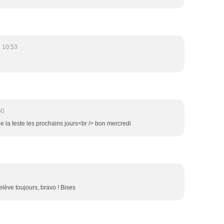
 10:53
50
t je la teste les prochains jours<br /> bon mercredi
lève toujours, bravo ! Bises