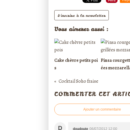
S'inscrire à la newsletter
Vous aimerez aussi :
Cake chèvre petits poi
Pinsa courgett
s
ées mozzarell
Cocktail Soho fraise
COMMENTER CET ARTI
Ajouter un commentaire
D
doudoute
06/07/2012 12:00