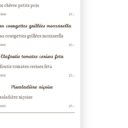
/2026
…
sa courgettes grillées mozzarella
/2025
…
Clafoutis tomates cerises feta
/2025
…
Pissaladière niçoise
/2025
…