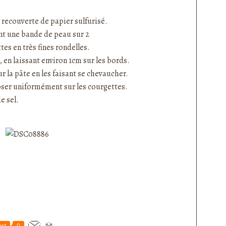
e recouverte de papier sulfurisé.
ant une bande de peau sur 2
es en très fines rondelles.
o, en laissant environ 1cm sur les bords.
r la pâte en les faisant se chevaucher.
oser uniformément sur les courgettes.
e sel.
st
0