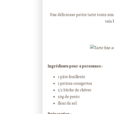
Rédigé par ptitecuisi
Une délicieuse petite tarte toute si
très 
Ingrédients pour 4 personnes :
1 pâte feuilletée
3 petites courgettes
1/2 bûche de chèvre
50g de pesto
fleur de sel