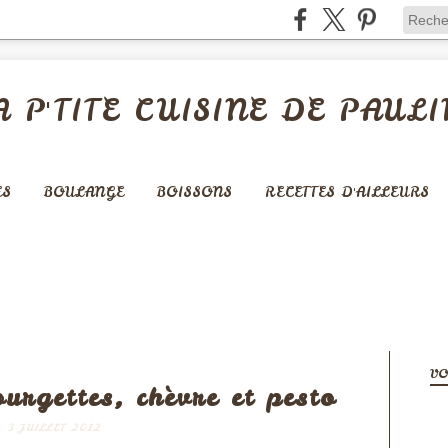
A P'TITE CUISINE DE PAULI
ES
BOULANGE
BOISSONS
RECETTES D'AILLEURS
LÉES - QUICHES - PIZZAS
VO
ourgettes, chèvre et pesto
3 JUILLET 2012