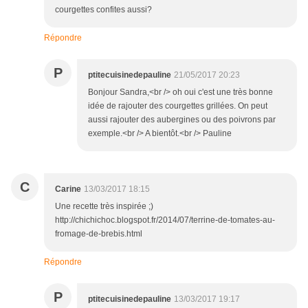
courgettes confites aussi?
Répondre
P
ptitecuisinedepauline
21/05/2017 20:23
Bonjour Sandra,<br /> oh oui c'est une très bonne
idée de rajouter des courgettes grillées. On peut
aussi rajouter des aubergines ou des poivrons par
exemple.<br /> A bientôt.<br /> Pauline
C
Carine
13/03/2017 18:15
Une recette très inspirée ;)
http://chichichoc.blogspot.fr/2014/07/terrine-de-tomates-au-
fromage-de-brebis.html
Répondre
P
ptitecuisinedepauline
13/03/2017 19:17