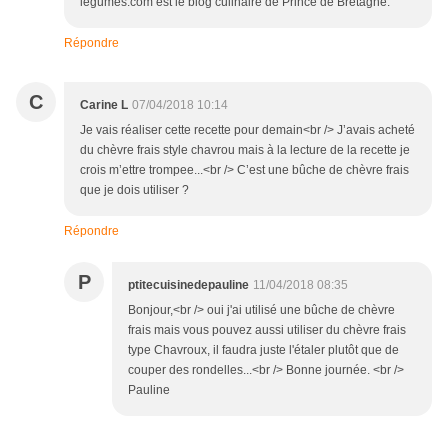
legumes.com est le blog culinaire de Prince de Bretagne.
Répondre
C
Carine L
07/04/2018 10:14
Je vais réaliser cette recette pour demain<br /> J’avais acheté
du chèvre frais style chavrou mais à la lecture de la recette je
crois m’ettre trompee...<br /> C’est une bûche de chèvre frais
que je dois utiliser ?
Répondre
P
ptitecuisinedepauline
11/04/2018 08:35
Bonjour,<br /> oui j'ai utilisé une bûche de chèvre
frais mais vous pouvez aussi utiliser du chèvre frais
type Chavroux, il faudra juste l'étaler plutôt que de
couper des rondelles...<br /> Bonne journée. <br />
Pauline