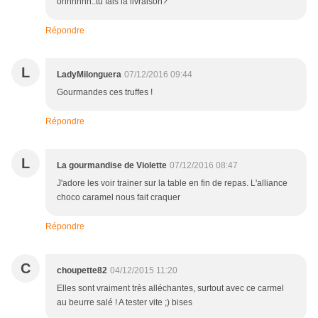
ohhhhhh..tu fais la livraison?
Répondre
L
LadyMilonguera
07/12/2016 09:44
Gourmandes ces truffes !
Répondre
L
La gourmandise de Violette
07/12/2016 08:47
J'adore les voir trainer sur la table en fin de repas. L'alliance
choco caramel nous fait craquer
Répondre
C
choupette82
04/12/2015 11:20
Elles sont vraiment très alléchantes, surtout avec ce carmel
au beurre salé ! A tester vite ;) bises