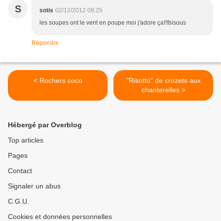
S
sotis
02/12/2012 09:25
les soupes ont le vent en poupe moi j'adore ça!!!bisous
Répondre
< Rochers coco
"Risotto" de crozets aux
chanterelles >
Hébergé par Overblog
Top articles
Pages
Contact
Signaler un abus
C.G.U.
Cookies et données personnelles