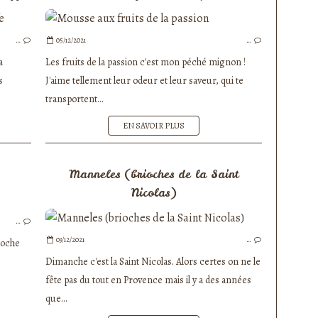
ENTRÉES
…
05/12/2021
…
POISSONS ET CRUSTACÉS
a
Les fruits de la passion c'est mon péché mignon !
s
J'aime tellement leur odeur et leur saveur, qui te
transportent...
EN SAVOIR PLUS
Manneles (brioches de la Saint
Nicolas)
BOULANGERIE
…
03/12/2021
…
rioche
Dimanche c'est la Saint Nicolas. Alors certes on ne le
fête pas du tout en Provence mais il y a des années
que...