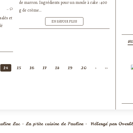
de marron. Ingrédients pour un moule à cake : 400
TARTES SALÉES - QUICHES - PIZZAS
…
g de crème...
salés et
EN SAVOIR PLUS
lé
SU
30
40
50
60
70
80
90
100
14
15
16
17
18
19
20
>
>>
uline Luc - La p'tite cuisine de Pauline - Hébergé par
Overb