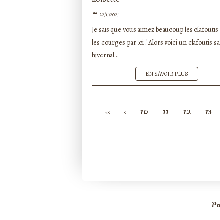
22/11/2021
Je sais que vous aimez beaucoup les clafoutis 
les courges par ici ! Alors voici un clafoutis sa
hivernal...
EN SAVOIR PLUS
<<
<
10
11
12
13
Pa