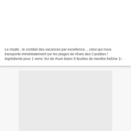
Le mojito , le cocktail des vacances par excellence..., celui qui nous
transporte immédiatement sur les plages de rêves des Caraïbes !
Ingrédients pour 1 verre: 6cl de rhum blanc 6 feuilles de menthe fraîche 1/2
citron vert de l'eau gazeuse (type Perrier...