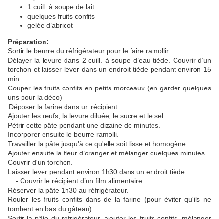
1
cuill
. à soupe de lait
quelques fruits confits
gelée d’abricot
Préparation:
Sortir le beurre du réfrigérateur pour le faire ramollir.
Délayer la levure dans 2
cuill
. à soupe d’eau tiède. Couvrir d’un
torchon et laisser lever dans un endroit tiède pendant environ 15
min.
Couper les fruits confits en petits morceaux (en garder quelques
uns pour la
déco
)
Déposer la farine dans un récipient.
Ajouter les
œufs
, la levure diluée, le sucre et le sel.
Pétrir cette pâte pendant une dizaine de minutes.
Incorporer ensuite le beurre ramolli.
Travailler la pâte jusqu'à ce qu'elle soit lisse et homogène.
Ajouter ensuite la fleur d’oranger et mélanger quelques minutes.
Couvrir d'un torchon.
Laisser lever pendant environ 1h30 dans un endroit tiède.
- Couvrir le récipient d’un film alimentaire.
Réserver la pâte 1h30 au réfrigérateur.
Rouler les fruits confits dans de la farine (pour
éviter
qu'ils ne
tombent en bas du gâteau).
Sortir la pâte du réfrigérateur, ajouter les fruits confits, mélanger