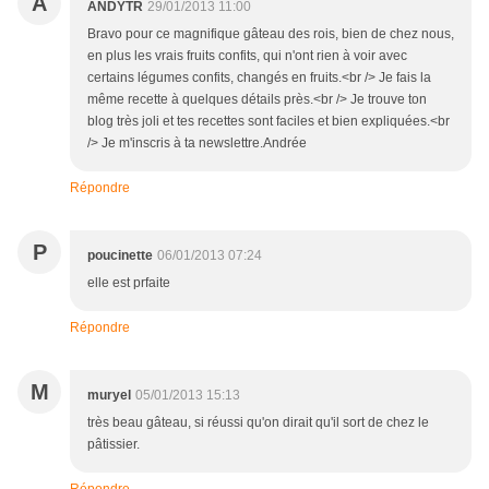
A
ANDYTR
29/01/2013 11:00
Bravo pour ce magnifique gâteau des rois, bien de chez nous,
en plus les vrais fruits confits, qui n'ont rien à voir avec
certains légumes confits, changés en fruits.<br /> Je fais la
même recette à quelques détails près.<br /> Je trouve ton
blog très joli et tes recettes sont faciles et bien expliquées.<br
/> Je m'inscris à ta newslettre.Andrée
Répondre
P
poucinette
06/01/2013 07:24
elle est prfaite
Répondre
M
muryel
05/01/2013 15:13
très beau gâteau, si réussi qu'on dirait qu'il sort de chez le
pâtissier.