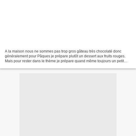
A la maison nous ne sommes pas trop gros gâteau très chocolaté donc
généralement pour Pâques je prépare plutôt un dessert aux fruits rouges.
Mais pour rester dans le thème je prépare quand même toujours un petit
quelque chose au chocolat pour servir avec...