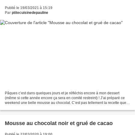
Publié le 19/03/2021 à 15:19
Par
ptitecuisinedepauline
Pâques c’est dans quelques jours et je réfléchis encore à mon dessert
(même si cette année encore ça sera en comité restreint) ! J’ai préparé ce
weekend une belle mousse au chocolat. C’est pas tellement la recette que
j’avais en tête, j’avais prévu d’y...
Mousse au chocolat noir et grué de cacao
Publié le 22/03/2020 à 19:00