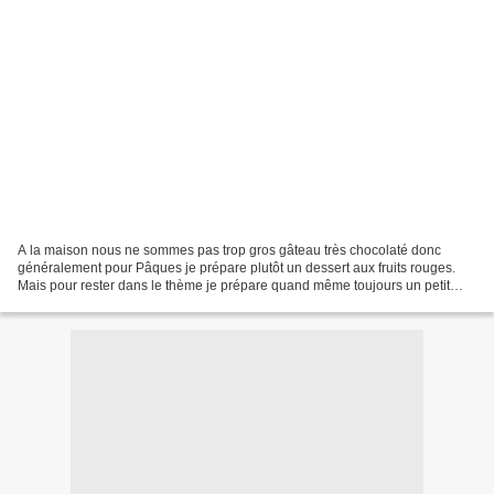
A la maison nous ne sommes pas trop gros gâteau très chocolaté donc
généralement pour Pâques je prépare plutôt un dessert aux fruits rouges.
Mais pour rester dans le thème je prépare quand même toujours un petit
quelque chose au chocolat pour servir avec...