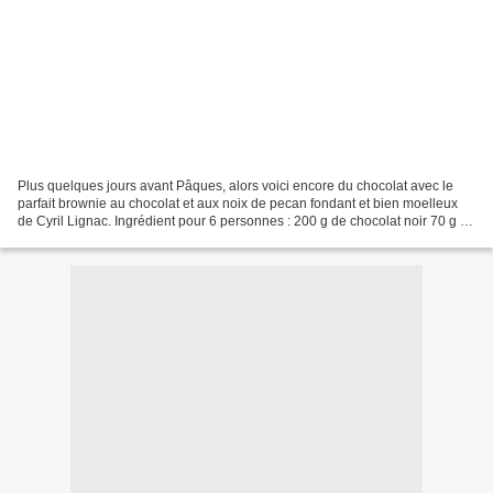
Plus quelques jours avant Pâques, alors voici encore du chocolat avec le
parfait brownie au chocolat et aux noix de pecan fondant et bien moelleux
de Cyril Lignac. Ingrédient pour 6 personnes : 200 g de chocolat noir 70 g de
farine 150 g de beurre 150...