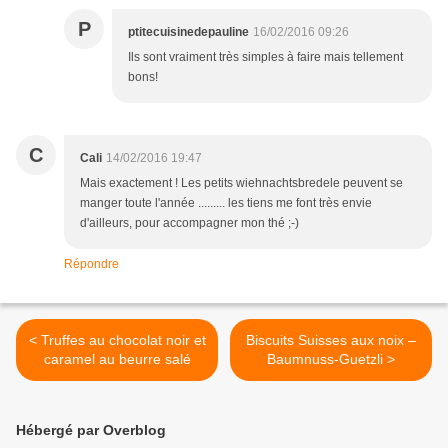
P
ptitecuisinedepauline
16/02/2016 09:26
Ils sont vraiment très simples à faire mais tellement
bons!
C
Cali
14/02/2016 19:47
Mais exactement ! Les petits wiehnachtsbredele peuvent se
manger toute l'année ......... les tiens me font très envie
d'ailleurs, pour accompagner mon thé ;-)
Répondre
< Truffes au chocolat noir et
Biscuits Suisses aux noix –
caramel au beurre salé
Baumnuss-Guetzli >
Hébergé par Overblog