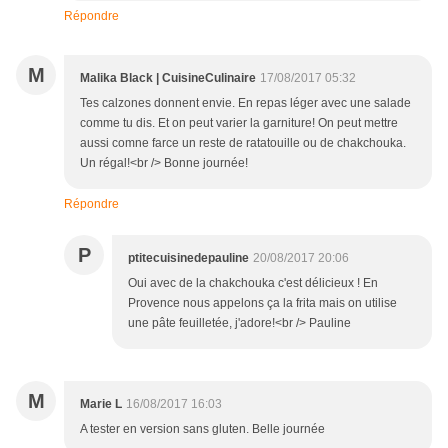
Répondre
M
Malika Black | CuisineCulinaire
17/08/2017 05:32
Tes calzones donnent envie. En repas léger avec une salade
comme tu dis. Et on peut varier la garniture! On peut mettre
aussi comne farce un reste de ratatouille ou de chakchouka.
Un régal!<br /> Bonne journée!
Répondre
P
ptitecuisinedepauline
20/08/2017 20:06
Oui avec de la chakchouka c'est délicieux ! En
Provence nous appelons ça la frita mais on utilise
une pâte feuilletée, j'adore!<br /> Pauline
M
Marie L
16/08/2017 16:03
A tester en version sans gluten. Belle journée